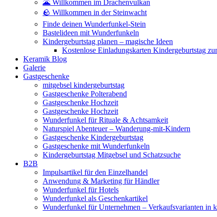
🌋 Willkommen im Drachenvulkan
🪨 Willkommen in der Steinwacht
Finde deinen Wunderfunkel-Stein
Bastelideen mit Wunderfunkeln
Kindergeburtstag planen – magische Ideen
Kostenlose Einladungskarten Kindergeburtstag z
Keramik Blog
Galerie
Gastgeschenke
mitgebsel kindergeburtstag
Gastgeschenke Polterabend
Gastgeschenke Hochzeit
Gastgeschenke Hochzeit
Wunderfunkel für Rituale & Achtsamkeit
Naturspiel Abenteuer – Wanderung-mit-Kindern
Gastgeschenke Kindergeburtstag
Gastgeschenke mit Wunderfunkeln
Kindergeburtstag Mitgebsel und Schatzsuche
B2B
Impulsartikel für den Einzelhandel
Anwendung & Marketing für Händler
Wunderfunkel für Hotels
Wunderfunkel als Geschenkartikel
Wunderfunkel für Unternehmen – Verkaufsvarianten in kr