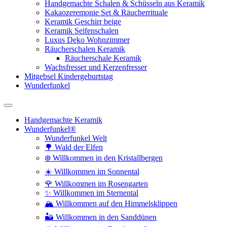
Handgemachte Schalen & Schüsseln aus Keramik
Kakaozeremonie Set & Räucherrituale
Keramik Geschirr beige
Keramik Seifenschalen
Luxus Deko Wohnzimmer
Räucherschalen Keramik
Räucherschale Keramik
Wachsfresser und Kerzenfresser
Mitgebsel Kindergeburtstag
Wunderfunkel
Handgemachte Keramik
Wunderfunkel®
Wunderfunkel Welt
🌳 Wald der Elfen
❄️ Willkommen in den Kristallbergen
☀️ Willkommen im Sonnental
🌹 Willkommen im Rosengarten
✨ Willkommen im Sternental
🏔️ Willkommen auf den Himmelsklippen
🏜️ Willkommen in den Sanddünen