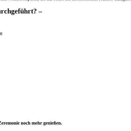
urchgeführt? –
tt
e Zeremonie noch mehr genießen.