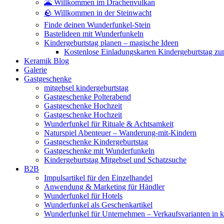
🌋 Willkommen im Drachenvulkan
🪨 Willkommen in der Steinwacht
Finde deinen Wunderfunkel-Stein
Bastelideen mit Wunderfunkeln
Kindergeburtstag planen – magische Ideen
Kostenlose Einladungskarten Kindergeburtstag z
Keramik Blog
Galerie
Gastgeschenke
mitgebsel kindergeburtstag
Gastgeschenke Polterabend
Gastgeschenke Hochzeit
Gastgeschenke Hochzeit
Wunderfunkel für Rituale & Achtsamkeit
Naturspiel Abenteuer – Wanderung-mit-Kindern
Gastgeschenke Kindergeburtstag
Gastgeschenke mit Wunderfunkeln
Kindergeburtstag Mitgebsel und Schatzsuche
B2B
Impulsartikel für den Einzelhandel
Anwendung & Marketing für Händler
Wunderfunkel für Hotels
Wunderfunkel als Geschenkartikel
Wunderfunkel für Unternehmen – Verkaufsvarianten in kr