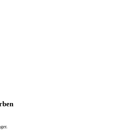
arben
ger.