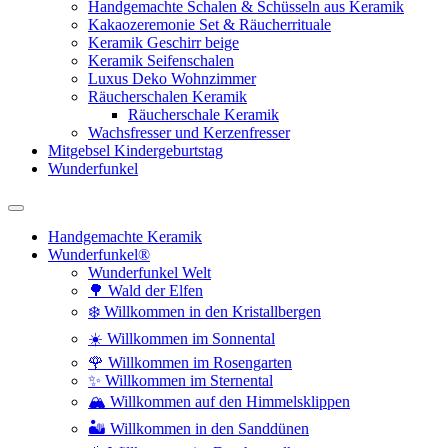
Handgemachte Schalen & Schüsseln aus Keramik
Kakaozeremonie Set & Räucherrituale
Keramik Geschirr beige
Keramik Seifenschalen
Luxus Deko Wohnzimmer
Räucherschalen Keramik
Räucherschale Keramik
Wachsfresser und Kerzenfresser
Mitgebsel Kindergeburtstag
Wunderfunkel
Handgemachte Keramik
Wunderfunkel®
Wunderfunkel Welt
🌳 Wald der Elfen
❄️ Willkommen in den Kristallbergen
☀️ Willkommen im Sonnental
🌹 Willkommen im Rosengarten
✨ Willkommen im Sternental
🏔️ Willkommen auf den Himmelsklippen
🏜️ Willkommen in den Sanddünen