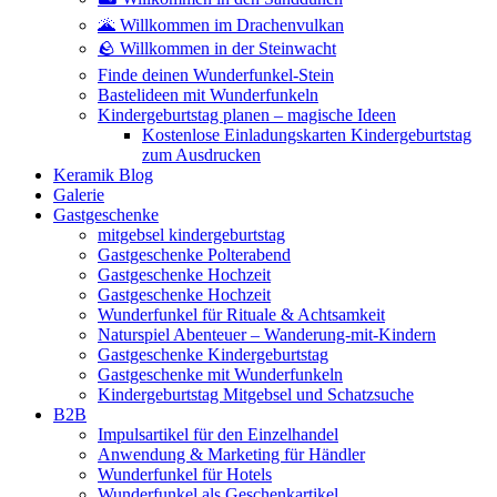
🌋 Willkommen im Drachenvulkan
🪨 Willkommen in der Steinwacht
Finde deinen Wunderfunkel-Stein
Bastelideen mit Wunderfunkeln
Kindergeburtstag planen – magische Ideen
Kostenlose Einladungskarten Kindergeburtstag
zum Ausdrucken
Keramik Blog
Galerie
Gastgeschenke
mitgebsel kindergeburtstag
Gastgeschenke Polterabend
Gastgeschenke Hochzeit
Gastgeschenke Hochzeit
Wunderfunkel für Rituale & Achtsamkeit
Naturspiel Abenteuer – Wanderung-mit-Kindern
Gastgeschenke Kindergeburtstag
Gastgeschenke mit Wunderfunkeln
Kindergeburtstag Mitgebsel und Schatzsuche
B2B
Impulsartikel für den Einzelhandel
Anwendung & Marketing für Händler
Wunderfunkel für Hotels
Wunderfunkel als Geschenkartikel