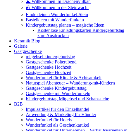
🌋 Willkommen im Drachenvulkan
🪨 Willkommen in der Steinwacht
Finde deinen Wunderfunkel-Stein
Bastelideen mit Wunderfunkeln
Kindergeburtstag planen – magische Ideen
Kostenlose Einladungskarten Kindergeburtstag
zum Ausdrucken
Keramik Blog
Galerie
Gastgeschenke
mitgebsel kindergeburtstag
Gastgeschenke Polterabend
Gastgeschenke Hochzeit
Gastgeschenke Hochzeit
Wunderfunkel für Rituale & Achtsamkeit
Naturspiel Abenteuer – Wanderung-mit-Kindern
Gastgeschenke Kindergeburtstag
Gastgeschenke mit Wunderfunkeln
Kindergeburtstag Mitgebsel und Schatzsuche
B2B
Impulsartikel für den Einzelhandel
Anwendung & Marketing für Händler
Wunderfunkel für Hotels
Wunderfunkel als Geschenkartikel
Wunderfunkel für Unternehmen – Verkaufsvarianten in