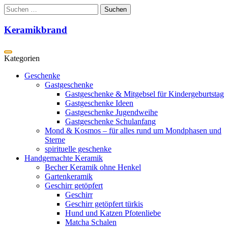
Zum
Suchen
Inhalt
nach:
springen
Keramikbrand
Geschenke
Gastgeschenke
Gastgeschenke & Mitgebsel für Kindergeburtstag
Gastgeschenke Ideen
Gastgeschenke Jugendweihe
Gastgeschenke Schulanfang
Mond & Kosmos – für alles rund um Mondphasen und
Sterne
spirituelle geschenke
Handgemachte Keramik
Becher Keramik ohne Henkel
Gartenkeramik
Geschirr getöpfert
Geschirr
Geschirr getöpfert türkis
Hund und Katzen Pfotenliebe
Matcha Schalen