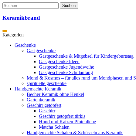
Zum
Suchen
Inhalt
nach:
springen
Keramikbrand
Geschenke
Gastgeschenke
Gastgeschenke & Mitgebsel für Kindergeburtstag
Gastgeschenke Ideen
Gastgeschenke Jugendweihe
Gastgeschenke Schulanfang
Mond & Kosmos – für alles rund um Mondphasen und S
spirituelle geschenke
Handgemachte Keramik
Becher Keramik ohne Henkel
Gartenkeramik
Geschirr getöpfert
Geschirr
Geschirr getöpfert türkis
Hund und Katzen Pfotenliebe
Matcha Schalen
Handgemachte Schalen & Schüsseln aus Keramik