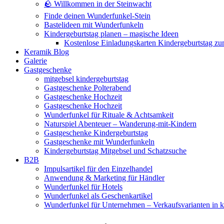
🪨 Willkommen in der Steinwacht
Finde deinen Wunderfunkel-Stein
Bastelideen mit Wunderfunkeln
Kindergeburtstag planen – magische Ideen
Kostenlose Einladungskarten Kindergeburtstag z
Keramik Blog
Galerie
Gastgeschenke
mitgebsel kindergeburtstag
Gastgeschenke Polterabend
Gastgeschenke Hochzeit
Gastgeschenke Hochzeit
Wunderfunkel für Rituale & Achtsamkeit
Naturspiel Abenteuer – Wanderung-mit-Kindern
Gastgeschenke Kindergeburtstag
Gastgeschenke mit Wunderfunkeln
Kindergeburtstag Mitgebsel und Schatzsuche
B2B
Impulsartikel für den Einzelhandel
Anwendung & Marketing für Händler
Wunderfunkel für Hotels
Wunderfunkel als Geschenkartikel
Wunderfunkel für Unternehmen – Verkaufsvarianten in kr