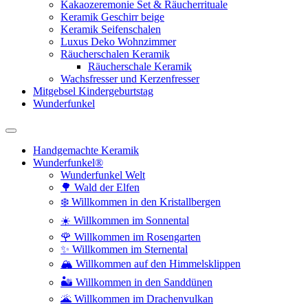
Kakaozeremonie Set & Räucherrituale
Keramik Geschirr beige
Keramik Seifenschalen
Luxus Deko Wohnzimmer
Räucherschalen Keramik
Räucherschale Keramik
Wachsfresser und Kerzenfresser
Mitgebsel Kindergeburtstag
Wunderfunkel
Handgemachte Keramik
Wunderfunkel®
Wunderfunkel Welt
🌳 Wald der Elfen
❄️ Willkommen in den Kristallbergen
☀️ Willkommen im Sonnental
🌹 Willkommen im Rosengarten
✨ Willkommen im Sternental
🏔️ Willkommen auf den Himmelsklippen
🏜️ Willkommen in den Sanddünen
🌋 Willkommen im Drachenvulkan