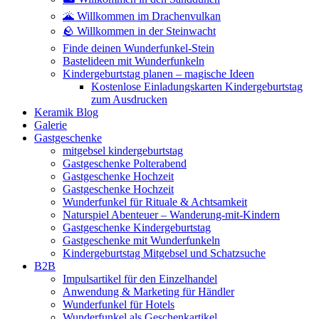
🌋 Willkommen im Drachenvulkan
🪨 Willkommen in der Steinwacht
Finde deinen Wunderfunkel-Stein
Bastelideen mit Wunderfunkeln
Kindergeburtstag planen – magische Ideen
Kostenlose Einladungskarten Kindergeburtstag
zum Ausdrucken
Keramik Blog
Galerie
Gastgeschenke
mitgebsel kindergeburtstag
Gastgeschenke Polterabend
Gastgeschenke Hochzeit
Gastgeschenke Hochzeit
Wunderfunkel für Rituale & Achtsamkeit
Naturspiel Abenteuer – Wanderung-mit-Kindern
Gastgeschenke Kindergeburtstag
Gastgeschenke mit Wunderfunkeln
Kindergeburtstag Mitgebsel und Schatzsuche
B2B
Impulsartikel für den Einzelhandel
Anwendung & Marketing für Händler
Wunderfunkel für Hotels
Wunderfunkel als Geschenkartikel