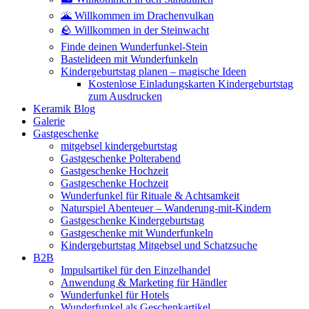
🌋 Willkommen im Drachenvulkan
🪨 Willkommen in der Steinwacht
Finde deinen Wunderfunkel-Stein
Bastelideen mit Wunderfunkeln
Kindergeburtstag planen – magische Ideen
Kostenlose Einladungskarten Kindergeburtstag
zum Ausdrucken
Keramik Blog
Galerie
Gastgeschenke
mitgebsel kindergeburtstag
Gastgeschenke Polterabend
Gastgeschenke Hochzeit
Gastgeschenke Hochzeit
Wunderfunkel für Rituale & Achtsamkeit
Naturspiel Abenteuer – Wanderung-mit-Kindern
Gastgeschenke Kindergeburtstag
Gastgeschenke mit Wunderfunkeln
Kindergeburtstag Mitgebsel und Schatzsuche
B2B
Impulsartikel für den Einzelhandel
Anwendung & Marketing für Händler
Wunderfunkel für Hotels
Wunderfunkel als Geschenkartikel