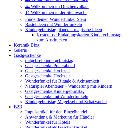
🌋 Willkommen im Drachenvulkan
🪨 Willkommen in der Steinwacht
Finde deinen Wunderfunkel-Stein
Bastelideen mit Wunderfunkeln
Kindergeburtstag planen – magische Ideen
Kostenlose Einladungskarten Kindergeburtstag
zum Ausdrucken
Keramik Blog
Galerie
Gastgeschenke
mitgebsel kindergeburtstag
Gastgeschenke Polterabend
Gastgeschenke Hochzeit
Gastgeschenke Hochzeit
Wunderfunkel für Rituale & Achtsamkeit
Naturspiel Abenteuer – Wanderung-mit-Kindern
Gastgeschenke Kindergeburtstag
Gastgeschenke mit Wunderfunkeln
Kindergeburtstag Mitgebsel und Schatzsuche
B2B
Impulsartikel für den Einzelhandel
Anwendung & Marketing für Händler
Wunderfunkel für Hotels
Wunderfunkel als Geschenkartikel