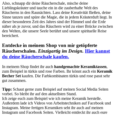
Also, schnapp dir deine Räucherschale, mische deine
Lieblingskräuter und tauche ein in die zauberhafte Welt des
Räucherns in den Raunächten. Lass deine Kreativität fließen, deine
Sinne tanzen und spüre die Magie, die in jedem Kräuterduft liegt. In
dieser besonderen Zeit des Jahres sind der Himmel und die Erde
näher als je zuvor, und das Räuchern wird zu einer Brücke zwischen
den Welten, die unsere Seele berührt und unsere spirituelle Reise
bereichert.
Entdecke in meinem Shop von mir getöpferte
Räucherschalen.
Einzigartig im Design.
Hier kannst
du deine Räucherschale kaufen.
In meinem Shop findet ihr auch
handgemachte Keramiktassen
,
zum Beispiel in türkis und rose Farben. Ihr könnt auch ein
Keramik
Becher Set
kaufen. Die Farbkombinaten türkis und rose passt sehr
gut zusammen.
Tipp:
Schaut gerne zum Beispiel auf meinen Social Media Seiten
vorbei. So bleibt ihr auf den aktuellsten Stand.
Ich zeige euch zum Beispiel wie ich meine Keramik herstelle.
Außerdem lade ich Videos von Arbeitstechniken auf Facebook und
Instagram. Meine fertigen Keramiken seht ihr auch auf meinen
Instagram und Facebook Seiten. Vielleicht entdeckt ihr auch eure