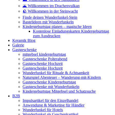
🌋 Willkommen im Drachenvulkan
🪨 Willkommen in der Steinwacht
Finde deinen Wunderfunkel-Stein
Bastelideen mit Wunderfunkeln
Kindergeburtstag planen – magische Ideen
Kostenlose Einladungskarten Kindergeburtstag
zum Ausdrucken
Keramik Blog
Galerie
Gastgeschenke
mitgebsel kindergeburtstag
Gastgeschenke Polterabend
Gastgeschenke Hochzeit
Gastgeschenke Hochzeit
Wunderfunkel für Rituale & Achtsamkeit
Naturspiel Abenteuer – Wanderung-mit-Kindern
Gastgeschenke Kindergeburtstag
Gastgeschenke mit Wunderfunkeln
Kindergeburtstag Mitgebsel und Schatzsuche
B2B
Impulsartikel für den Einzelhandel
Anwendung & Marketing für Händler
Wunderfunkel für Hotels
Wunderfunkel als Geschenkartikel