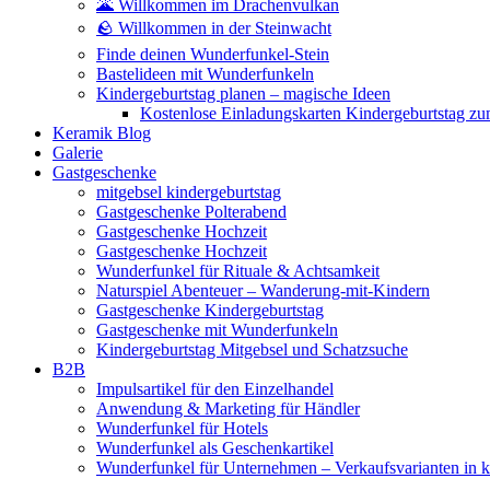
🌋 Willkommen im Drachenvulkan
🪨 Willkommen in der Steinwacht
Finde deinen Wunderfunkel-Stein
Bastelideen mit Wunderfunkeln
Kindergeburtstag planen – magische Ideen
Kostenlose Einladungskarten Kindergeburtstag z
Keramik Blog
Galerie
Gastgeschenke
mitgebsel kindergeburtstag
Gastgeschenke Polterabend
Gastgeschenke Hochzeit
Gastgeschenke Hochzeit
Wunderfunkel für Rituale & Achtsamkeit
Naturspiel Abenteuer – Wanderung-mit-Kindern
Gastgeschenke Kindergeburtstag
Gastgeschenke mit Wunderfunkeln
Kindergeburtstag Mitgebsel und Schatzsuche
B2B
Impulsartikel für den Einzelhandel
Anwendung & Marketing für Händler
Wunderfunkel für Hotels
Wunderfunkel als Geschenkartikel
Wunderfunkel für Unternehmen – Verkaufsvarianten in kr