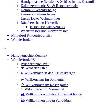
Handgemachte Schalen & Schüsseln aus Keramik
Kakaozeremonie Set & Räucherrituale
Keramik Geschirr beige
Keramik Seifenschalen
Luxus Deko Wohnzimmer
Räucherschalen Keramik
Räucherschale Keramik
Wachsfresser und Kerzenfresser
Mitgebsel Kindergeburtstag
Wunderfunkel
Handgemachte Keramik
Wunderfunkel®
Wunderfunkel Welt
🌳 Wald der Elfen
❄️ Willkommen in den Kristallbergen
☀️ Willkommen im Sonnental
🌹 Willkommen im Rosengarten
✨ Willkommen im Sternental
🏔️ Willkommen auf den Himmelsklippen
🏜️ Willkommen in den Sanddünen