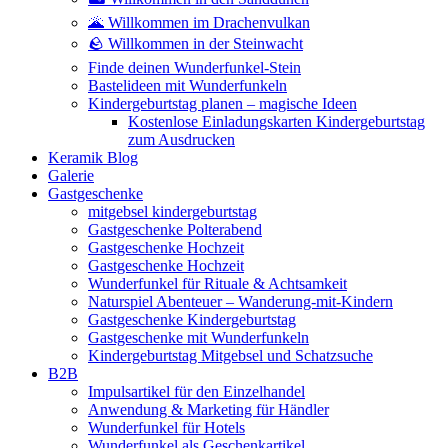
🌋 Willkommen im Drachenvulkan
🪨 Willkommen in der Steinwacht
Finde deinen Wunderfunkel-Stein
Bastelideen mit Wunderfunkeln
Kindergeburtstag planen – magische Ideen
Kostenlose Einladungskarten Kindergeburtstag
zum Ausdrucken
Keramik Blog
Galerie
Gastgeschenke
mitgebsel kindergeburtstag
Gastgeschenke Polterabend
Gastgeschenke Hochzeit
Gastgeschenke Hochzeit
Wunderfunkel für Rituale & Achtsamkeit
Naturspiel Abenteuer – Wanderung-mit-Kindern
Gastgeschenke Kindergeburtstag
Gastgeschenke mit Wunderfunkeln
Kindergeburtstag Mitgebsel und Schatzsuche
B2B
Impulsartikel für den Einzelhandel
Anwendung & Marketing für Händler
Wunderfunkel für Hotels
Wunderfunkel als Geschenkartikel