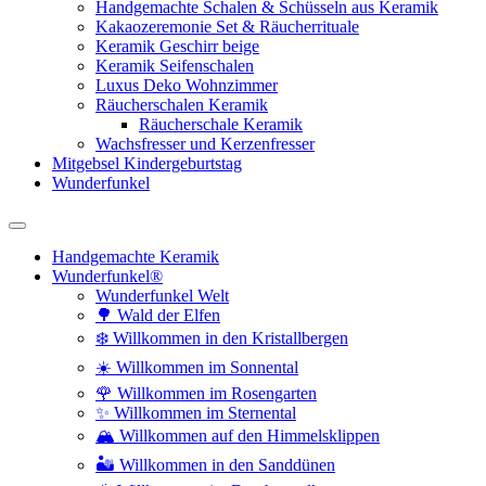
Handgemachte Schalen & Schüsseln aus Keramik
Kakaozeremonie Set & Räucherrituale
Keramik Geschirr beige
Keramik Seifenschalen
Luxus Deko Wohnzimmer
Räucherschalen Keramik
Räucherschale Keramik
Wachsfresser und Kerzenfresser
Mitgebsel Kindergeburtstag
Wunderfunkel
Handgemachte Keramik
Wunderfunkel®
Wunderfunkel Welt
🌳 Wald der Elfen
❄️ Willkommen in den Kristallbergen
☀️ Willkommen im Sonnental
🌹 Willkommen im Rosengarten
✨ Willkommen im Sternental
🏔️ Willkommen auf den Himmelsklippen
🏜️ Willkommen in den Sanddünen