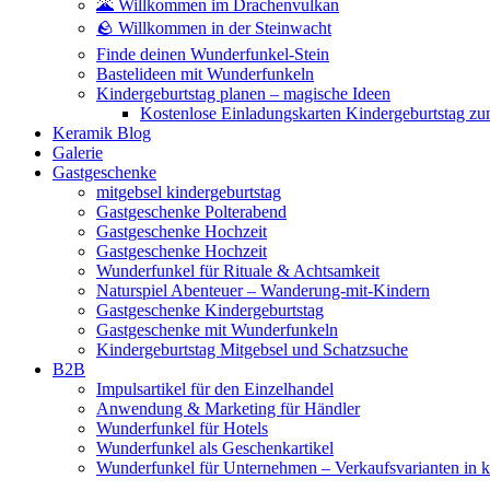
🌋 Willkommen im Drachenvulkan
🪨 Willkommen in der Steinwacht
Finde deinen Wunderfunkel-Stein
Bastelideen mit Wunderfunkeln
Kindergeburtstag planen – magische Ideen
Kostenlose Einladungskarten Kindergeburtstag z
Keramik Blog
Galerie
Gastgeschenke
mitgebsel kindergeburtstag
Gastgeschenke Polterabend
Gastgeschenke Hochzeit
Gastgeschenke Hochzeit
Wunderfunkel für Rituale & Achtsamkeit
Naturspiel Abenteuer – Wanderung-mit-Kindern
Gastgeschenke Kindergeburtstag
Gastgeschenke mit Wunderfunkeln
Kindergeburtstag Mitgebsel und Schatzsuche
B2B
Impulsartikel für den Einzelhandel
Anwendung & Marketing für Händler
Wunderfunkel für Hotels
Wunderfunkel als Geschenkartikel
Wunderfunkel für Unternehmen – Verkaufsvarianten in kr