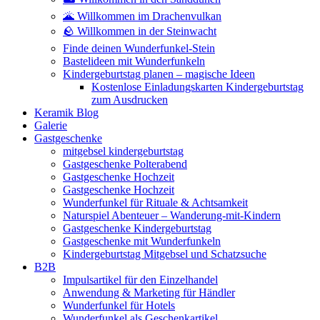
🌋 Willkommen im Drachenvulkan
🪨 Willkommen in der Steinwacht
Finde deinen Wunderfunkel-Stein
Bastelideen mit Wunderfunkeln
Kindergeburtstag planen – magische Ideen
Kostenlose Einladungskarten Kindergeburtstag
zum Ausdrucken
Keramik Blog
Galerie
Gastgeschenke
mitgebsel kindergeburtstag
Gastgeschenke Polterabend
Gastgeschenke Hochzeit
Gastgeschenke Hochzeit
Wunderfunkel für Rituale & Achtsamkeit
Naturspiel Abenteuer – Wanderung-mit-Kindern
Gastgeschenke Kindergeburtstag
Gastgeschenke mit Wunderfunkeln
Kindergeburtstag Mitgebsel und Schatzsuche
B2B
Impulsartikel für den Einzelhandel
Anwendung & Marketing für Händler
Wunderfunkel für Hotels
Wunderfunkel als Geschenkartikel