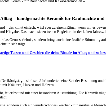
gemachte Keramik für Rauhnächte und Kakaozeremonien –
im Alltag – handgemachte Keramik für Rauhnächte un
 – das klingt einfach, wird aber zu einem Ritual, wenn wir es bewuss
ebe und Hingabe. Das macht sie zu treuen Begleitern in der kalten Jahr
ur das Genusserlebnis, sondern bringt auch eine festliche Stimmung au
hte in sich trägt.
rtige Tassen und Geschirr, die deine Rituale im Alltag und zu b
reikönigstag – sind seit Jahrhunderten eine Zeit der Besinnung und d
rt: mit Kräutern, Harzen und Hölzern.
t, feuerfest und mit einer besonderen Ausstrahlung. Die Keramik trä
lädt.
kzeug, sondern auch ein wunderschönes Geschenk für spirituelle Mensch