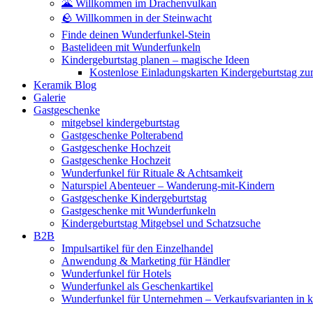
🌋 Willkommen im Drachenvulkan
🪨 Willkommen in der Steinwacht
Finde deinen Wunderfunkel-Stein
Bastelideen mit Wunderfunkeln
Kindergeburtstag planen – magische Ideen
Kostenlose Einladungskarten Kindergeburtstag z
Keramik Blog
Galerie
Gastgeschenke
mitgebsel kindergeburtstag
Gastgeschenke Polterabend
Gastgeschenke Hochzeit
Gastgeschenke Hochzeit
Wunderfunkel für Rituale & Achtsamkeit
Naturspiel Abenteuer – Wanderung-mit-Kindern
Gastgeschenke Kindergeburtstag
Gastgeschenke mit Wunderfunkeln
Kindergeburtstag Mitgebsel und Schatzsuche
B2B
Impulsartikel für den Einzelhandel
Anwendung & Marketing für Händler
Wunderfunkel für Hotels
Wunderfunkel als Geschenkartikel
Wunderfunkel für Unternehmen – Verkaufsvarianten in kr