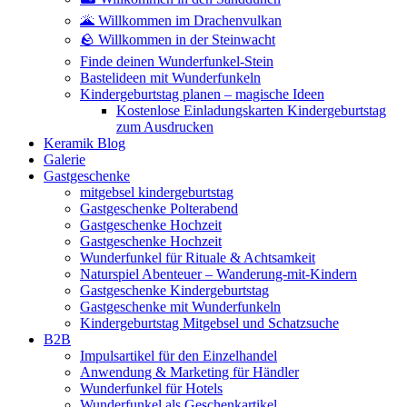
🌋 Willkommen im Drachenvulkan
🪨 Willkommen in der Steinwacht
Finde deinen Wunderfunkel-Stein
Bastelideen mit Wunderfunkeln
Kindergeburtstag planen – magische Ideen
Kostenlose Einladungskarten Kindergeburtstag
zum Ausdrucken
Keramik Blog
Galerie
Gastgeschenke
mitgebsel kindergeburtstag
Gastgeschenke Polterabend
Gastgeschenke Hochzeit
Gastgeschenke Hochzeit
Wunderfunkel für Rituale & Achtsamkeit
Naturspiel Abenteuer – Wanderung-mit-Kindern
Gastgeschenke Kindergeburtstag
Gastgeschenke mit Wunderfunkeln
Kindergeburtstag Mitgebsel und Schatzsuche
B2B
Impulsartikel für den Einzelhandel
Anwendung & Marketing für Händler
Wunderfunkel für Hotels
Wunderfunkel als Geschenkartikel