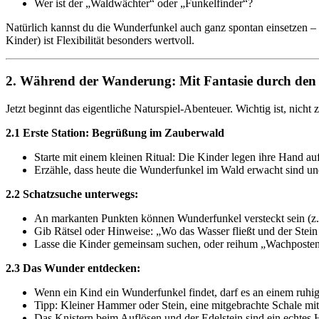
Wer ist der „Waldwächter“ oder „Funkelfinder“?
Natürlich kannst du die Wunderfunkel auch ganz spontan einsetzen – 
Kinder) ist Flexibilität besonders wertvoll.
2. Während der Wanderung: Mit Fantasie durch den 
Jetzt beginnt das eigentliche Naturspiel-Abenteuer. Wichtig ist, nicht
2.1 Erste Station: Begrüßung im Zauberwald
Starte mit einem kleinen Ritual: Die Kinder legen ihre Hand a
Erzähle, dass heute die Wunderfunkel im Wald erwacht sind u
2.2 Schatzsuche unterwegs:
An markanten Punkten können Wunderfunkel versteckt sein (z. 
Gib Rätsel oder Hinweise: „Wo das Wasser fließt und der Stein 
Lasse die Kinder gemeinsam suchen, oder reihum „Wachposten
2.3 Das Wunder entdecken:
Wenn ein Kind ein Wunderfunkel findet, darf es an einem ruhi
Tipp: Kleiner Hammer oder Stein, eine mitgebrachte Schale mit
Das Knistern beim Auflösen und der Edelstein sind ein echtes H