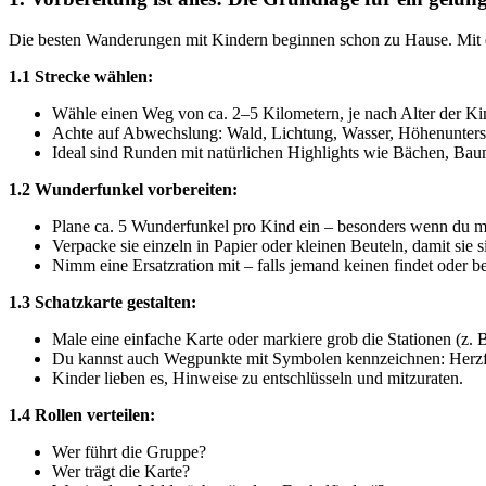
Die besten Wanderungen mit Kindern beginnen schon zu Hause. Mit ein 
1.1 Strecke wählen:
Wähle einen Weg von ca. 2–5 Kilometern, je nach Alter der Ki
Achte auf Abwechslung: Wald, Lichtung, Wasser, Höhenunters
Ideal sind Runden mit natürlichen Highlights wie Bächen, Ba
1.2 Wunderfunkel vorbereiten:
Plane ca. 5 Wunderfunkel pro Kind ein – besonders wenn du mi
Verpacke sie einzeln in Papier oder kleinen Beuteln, damit sie s
Nimm eine Ersatzration mit – falls jemand keinen findet oder bes
1.3 Schatzkarte gestalten:
Male eine einfache Karte oder markiere grob die Stationen (z.
Du kannst auch Wegpunkte mit Symbolen kennzeichnen: Herzf
Kinder lieben es, Hinweise zu entschlüsseln und mitzuraten.
1.4 Rollen verteilen:
Wer führt die Gruppe?
Wer trägt die Karte?