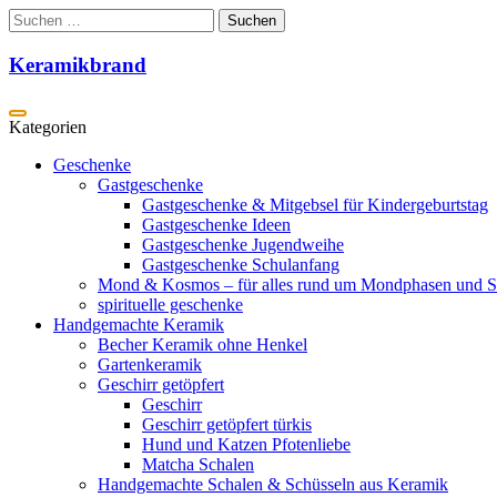
Zum
Suchen
Inhalt
nach:
springen
Keramikbrand
Geschenke
Gastgeschenke
Gastgeschenke & Mitgebsel für Kindergeburtstag
Gastgeschenke Ideen
Gastgeschenke Jugendweihe
Gastgeschenke Schulanfang
Mond & Kosmos – für alles rund um Mondphasen und S
spirituelle geschenke
Handgemachte Keramik
Becher Keramik ohne Henkel
Gartenkeramik
Geschirr getöpfert
Geschirr
Geschirr getöpfert türkis
Hund und Katzen Pfotenliebe
Matcha Schalen
Handgemachte Schalen & Schüsseln aus Keramik