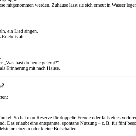
ose mitgenommen werden. Zuhause lässt sie sich erneut in Wasser lege
n, ein Lied singen.
 Erlebnis ab.
.
r „Was hast du heute gelernt?“
als Erinnerung mit nach Hause.
s?
rten:
kel. So hat man Reserve für doppelte Freude oder falls eines verlore
d. Das erlaubt eine entspannte, spontane Nutzung – z. B. für fünf be
lsteine einzeln oder kleine Botschaften.