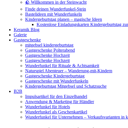
🪨 Willkommen in der Steinwacht
Finde deinen Wunderfunkel-Stein
Bastelideen mit Wunderfunkeln
Kindergeburtstag planen – magische Ideen
Kostenlose Einladungskarten Kindergeburtstag z
Keramik Blog
Galerie
Gastgeschenke
mitgebsel kindergeburtstag
Gastgeschenke Polterabend
Gastgeschenke Hochzeit
Gastgeschenke Hochzeit
Wunderfunkel für Rituale & Achtsamkeit
Naturspiel Abenteuer – Wanderung-mit-Kindern
Gastgeschenke Kindergeburtstag
Gastgeschenke mit Wunderfunkeln
Kindergeburtstag Mitgebsel und Schatzsuche
B2B
Impulsartikel für den Einzelhandel
Anwendung & Marketing für Händler
Wunderfunkel für Hotels
Wunderfunkel als Geschenkartikel
Wunderfunkel für Unternehmen – Verkaufsvarianten in kr