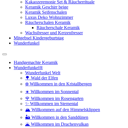
Kakaozeremonie Set & Räucherrituale
Keramik Geschirr beige
Keramik Seifenschalen
Luxus Deko Wohnzimmer
Räucherschalen Keramik
Räucherschale Keramik
Wachsfresser und Kerzenfresser
Mitgebsel Kindergeburtstag
Wunderfunkel
Handgemachte Keramik
Wunderfunkel®
Wunderfunkel Welt
🌳 Wald der Elfen
❄️ Willkommen in den Kristallbergen
☀️ Willkommen im Sonnental
🌹 Willkommen im Rosengarten
✨ Willkommen im Sternental
🏔️ Willkommen auf den Himmelsklippen
🏜️ Willkommen in den Sanddünen
🌋 Willkommen im Drachenvulkan