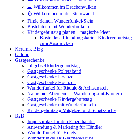
🌋 Willkommen im Drachenvulkan
🪨 Willkommen in der Steinwacht
Finde deinen Wunderfunkel-Stein
Bastelideen mit Wunderfunkeln
Kindergeburtstag planen – magische Ideen
Kostenlose Einladungskarten Kindergeburtstag
zum Ausdrucken
Keramik Blog
Galerie
Gastgeschenke
mitgebsel kindergeburtstag
Gastgeschenke Polterabend
Gastgeschenke Hochzeit
Gastgeschenke Hochzeit
Wunderfunkel für Rituale & Achtsamkeit
Naturspiel Abenteuer – Wanderung-mit-Kindern
Gastgeschenke Kindergeburtstag
Gastgeschenke mit Wunderfunkeln
Kindergeburtstag Mitgebsel und Schatzsuche
B2B
Impulsartikel für den Einzelhandel
Anwendung & Marketing für Händler
Wunderfunkel für Hotels
Wunderfunkel als Geschenkartikel