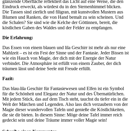
glänzende Oberfläche reflektiert das Licht auf eine Weise, die den
Eindruck erweckt, als würdest du in den Sternenhimmel blicken.
Die Tassen sind zierlich und filigran, mit kunstvollen Mustern aus
Blumen und Ranken, die von Hand bemalt zu sein scheinen. Und
die Schalen? Sie sind wie die Kelche der Göttinnen, bereit, die
köstlichen Gaben des Waldes und der Felder zu empfangen.
Die Erfahrung:
Das Essen von einem blauen und lila Geschirr ist mehr als nur eine
Mahlzeit – es ist ein Fest der Sinne und der Fantasie. Jeder Bissen ist
wie ein Hauch von Magie, der dich mit der Energie der Natur
verbindet. Die Atmosphäre ist erfüllt von einem Zauber, der dich
träumen lässt und deine Seele mit Freude erfüllt.
Fazit:
Das blau-lila Geschirr für Fantasiewesen und Elfen ist ein Symbol
für die Schönheit und Eleganz der Natur und des Übernatürlichen.
Mit jedem Stück, das auf dem Tisch steht, tauchst du tiefer ein in die
Welt der Märchen und Legenden. Also lass dich verzaubern von der
Magie dieser wundervollen Tafeln und genieße die Köstlichkeiten,
die sie dir bieten. In diesem Sinne: Möge deine Tafel immer reich
gedeckt sein und deine Träume immer voller Magie sein!