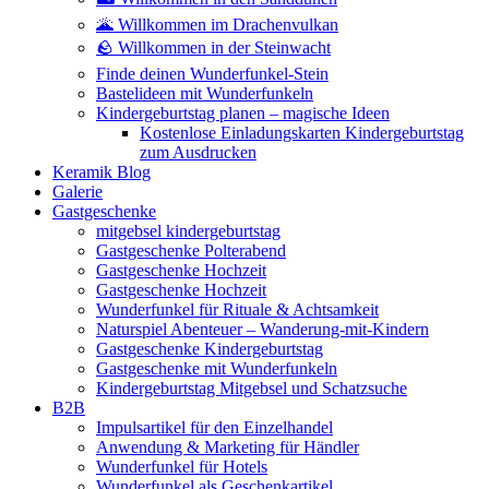
🌋 Willkommen im Drachenvulkan
🪨 Willkommen in der Steinwacht
Finde deinen Wunderfunkel-Stein
Bastelideen mit Wunderfunkeln
Kindergeburtstag planen – magische Ideen
Kostenlose Einladungskarten Kindergeburtstag
zum Ausdrucken
Keramik Blog
Galerie
Gastgeschenke
mitgebsel kindergeburtstag
Gastgeschenke Polterabend
Gastgeschenke Hochzeit
Gastgeschenke Hochzeit
Wunderfunkel für Rituale & Achtsamkeit
Naturspiel Abenteuer – Wanderung-mit-Kindern
Gastgeschenke Kindergeburtstag
Gastgeschenke mit Wunderfunkeln
Kindergeburtstag Mitgebsel und Schatzsuche
B2B
Impulsartikel für den Einzelhandel
Anwendung & Marketing für Händler
Wunderfunkel für Hotels
Wunderfunkel als Geschenkartikel