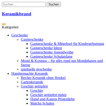
Zum
Suchen
Inhalt
nach:
springen
Keramikbrand
Geschenke
Gastgeschenke
Gastgeschenke & Mitgebsel für Kindergeburtstag
Gastgeschenke Ideen
Gastgeschenke Jugendweihe
Gastgeschenke Schulanfang
Mond & Kosmos – für alles rund um Mondphasen und
Sterne
spirituelle geschenke
Handgemachte Keramik
Becher Keramik ohne Henkel
Gartenkeramik
Geschirr getöpfert
Geschirr
Geschirr getöpfert türkis
Hund und Katzen Pfotenliebe
Matcha Schalen