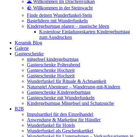
🌋 Willkommen im Drachenvulkan
🪨 Willkommen in der Steinwacht
Finde deinen Wunderfunkel-Stein
Bastelideen mit Wunderfunkeln
Kindergeburtstag planen – magische Ideen
Kostenlose Einladungskarten Kindergeburtstag
zum Ausdrucken
Keramik Blog
Galerie
Gastgeschenke
mitgebsel kindergeburtstag
Gastgeschenke Polterabend
Gastgeschenke Hochzeit
Gastgeschenke Hochzeit
Wunderfunkel für Rituale & Achtsamkeit
Naturspiel Abenteuer – Wanderung-mit-Kindern
Gastgeschenke Kindergeburtstag
Gastgeschenke mit Wunderfunkeln
Kindergeburtstag Mitgebsel und Schatzsuche
B2B
Impulsartikel für den Einzelhandel
Anwendung & Marketing für Händler
Wunderfunkel für Hotels
Wunderfunkel als Geschenkartikel
Wunderfunkel für Unternehmen – Verkaufsvarianten in