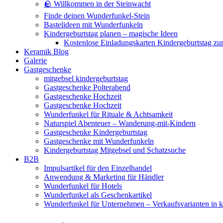
🪨 Willkommen in der Steinwacht
Finde deinen Wunderfunkel-Stein
Bastelideen mit Wunderfunkeln
Kindergeburtstag planen – magische Ideen
Kostenlose Einladungskarten Kindergeburtstag z
Keramik Blog
Galerie
Gastgeschenke
mitgebsel kindergeburtstag
Gastgeschenke Polterabend
Gastgeschenke Hochzeit
Gastgeschenke Hochzeit
Wunderfunkel für Rituale & Achtsamkeit
Naturspiel Abenteuer – Wanderung-mit-Kindern
Gastgeschenke Kindergeburtstag
Gastgeschenke mit Wunderfunkeln
Kindergeburtstag Mitgebsel und Schatzsuche
B2B
Impulsartikel für den Einzelhandel
Anwendung & Marketing für Händler
Wunderfunkel für Hotels
Wunderfunkel als Geschenkartikel
Wunderfunkel für Unternehmen – Verkaufsvarianten in kr