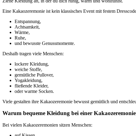
Ziehe Kleidung an, in der du dich ruhig, warm und wohlfühlst.
Eine Kakaozeremonie ist kein klassisches Event mit festem Dresscode
Entspannung,
Achtsamkeit,
Wärme,
Ruhe,
und bewusste Genussmomente.
Deshalb tragen viele Menschen:
lockere Kleidung,
weiche Stoffe,
gemütliche Pullover,
Yogakleidung,
fließende Kleider,
oder warme Socken.
Viele gestalten ihre Kakaozeremonie bewusst gemütlich und entschleu
Warum bequeme Kleidung bei einer Kakaozeremonie w
Bei vielen Kakaozeremonien sitzen Menschen:
auf Kissen,