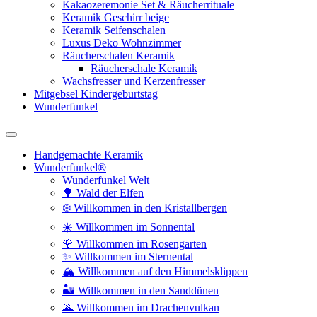
Kakaozeremonie Set & Räucherrituale
Keramik Geschirr beige
Keramik Seifenschalen
Luxus Deko Wohnzimmer
Räucherschalen Keramik
Räucherschale Keramik
Wachsfresser und Kerzenfresser
Mitgebsel Kindergeburtstag
Wunderfunkel
Handgemachte Keramik
Wunderfunkel®
Wunderfunkel Welt
🌳 Wald der Elfen
❄️ Willkommen in den Kristallbergen
☀️ Willkommen im Sonnental
🌹 Willkommen im Rosengarten
✨ Willkommen im Sternental
🏔️ Willkommen auf den Himmelsklippen
🏜️ Willkommen in den Sanddünen
🌋 Willkommen im Drachenvulkan