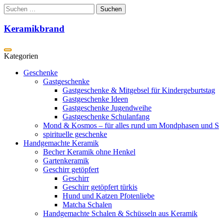
Zum
Suchen
Inhalt
nach:
springen
Keramikbrand
Geschenke
Gastgeschenke
Gastgeschenke & Mitgebsel für Kindergeburtstag
Gastgeschenke Ideen
Gastgeschenke Jugendweihe
Gastgeschenke Schulanfang
Mond & Kosmos – für alles rund um Mondphasen und S
spirituelle geschenke
Handgemachte Keramik
Becher Keramik ohne Henkel
Gartenkeramik
Geschirr getöpfert
Geschirr
Geschirr getöpfert türkis
Hund und Katzen Pfotenliebe
Matcha Schalen
Handgemachte Schalen & Schüsseln aus Keramik