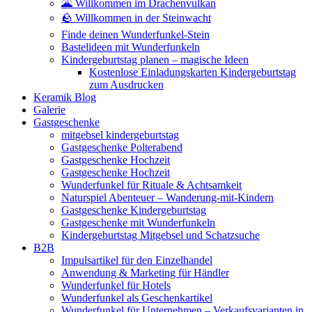
🌋 Willkommen im Drachenvulkan
🪨 Willkommen in der Steinwacht
Finde deinen Wunderfunkel-Stein
Bastelideen mit Wunderfunkeln
Kindergeburtstag planen – magische Ideen
Kostenlose Einladungskarten Kindergeburtstag
zum Ausdrucken
Keramik Blog
Galerie
Gastgeschenke
mitgebsel kindergeburtstag
Gastgeschenke Polterabend
Gastgeschenke Hochzeit
Gastgeschenke Hochzeit
Wunderfunkel für Rituale & Achtsamkeit
Naturspiel Abenteuer – Wanderung-mit-Kindern
Gastgeschenke Kindergeburtstag
Gastgeschenke mit Wunderfunkeln
Kindergeburtstag Mitgebsel und Schatzsuche
B2B
Impulsartikel für den Einzelhandel
Anwendung & Marketing für Händler
Wunderfunkel für Hotels
Wunderfunkel als Geschenkartikel
Wunderfunkel für Unternehmen – Verkaufsvarianten in