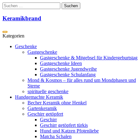
Zum
Suchen
Inhalt
nach:
springen
Keramikbrand
Geschenke
Gastgeschenke
Gastgeschenke & Mitgebsel für Kindergeburtstag
Gastgeschenke Ideen
Gastgeschenke Jugendweihe
Gastgeschenke Schulanfang
Mond & Kosmos – für alles rund um Mondphasen und
Sterne
spirituelle geschenke
Handgemachte Keramik
Becher Keramik ohne Henkel
Gartenkeramik
Geschirr getöpfert
Geschirr
Geschirr getöpfert türkis
Hund und Katzen Pfotenliebe
Matcha Schalen