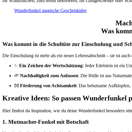
für Schatzsuchen, zum selbst dekorieren, für Gastgeschenke oder Sch
Wunderfunkel magische Geschenkidee
Mach
Was kommt
Was kommt in die Schultüte zur Einschulung u
Die Einschulung ist mehr als ein neuer Lebensabschnitt – sie ist auch 
✨
Ein Zeichen der Wertschätzung
: Jeder Edelstein ist ein U
🌱
Nachhaltigkeit zum Anfassen
: Die Hülle ist aus Naturmat
👐
Förderung von Achtsamkeit
: Das behutsame Aufklopfen, 
Kreative Ideen: So passen Wunderfunkel p
Hier findest du Inspiration, wie du deine Wunderfunkel besonders sti
1.
Mutmacher-Funkel mit Botschaft