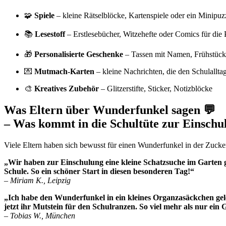
🧩
Spiele
– kleine Rätselblöcke, Kartenspiele oder ein Minipuz
📚
Lesestoff
– Erstlesebücher, Witzehefte oder Comics für die
🎁
Personalisierte Geschenke
– Tassen mit Namen, Frühstück
💌
Mutmach-Karten
– kleine Nachrichten, die den Schulalltag
🎨
Kreatives Zubehör
– Glitzerstifte, Sticker, Notizblöcke
Was Eltern über Wunderfunkel sagen 💬
– Was kommt in die Schultüte zur Einschu
Viele Eltern haben sich bewusst für einen Wunderfunkel in der Zucker
„Wir haben zur Einschulung eine kleine Schatzsuche im Garten g
Schule. So ein schöner Start in diesen besonderen Tag!“
–
Miriam K., Leipzig
„Ich habe den Wunderfunkel in ein kleines Organzasäckchen geleg
jetzt ihr Mutstein für den Schulranzen. So viel mehr als nur ein
–
Tobias W., München