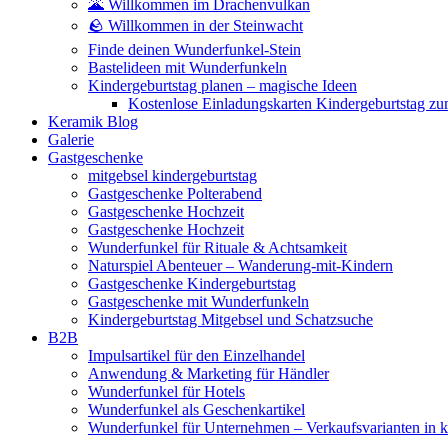
🌋 Willkommen im Drachenvulkan
🪨 Willkommen in der Steinwacht
Finde deinen Wunderfunkel-Stein
Bastelideen mit Wunderfunkeln
Kindergeburtstag planen – magische Ideen
Kostenlose Einladungskarten Kindergeburtstag z
Keramik Blog
Galerie
Gastgeschenke
mitgebsel kindergeburtstag
Gastgeschenke Polterabend
Gastgeschenke Hochzeit
Gastgeschenke Hochzeit
Wunderfunkel für Rituale & Achtsamkeit
Naturspiel Abenteuer – Wanderung-mit-Kindern
Gastgeschenke Kindergeburtstag
Gastgeschenke mit Wunderfunkeln
Kindergeburtstag Mitgebsel und Schatzsuche
B2B
Impulsartikel für den Einzelhandel
Anwendung & Marketing für Händler
Wunderfunkel für Hotels
Wunderfunkel als Geschenkartikel
Wunderfunkel für Unternehmen – Verkaufsvarianten in kr