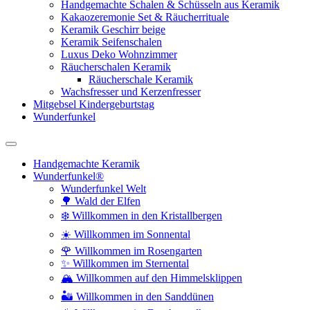
Handgemachte Schalen & Schüsseln aus Keramik
Kakaozeremonie Set & Räucherrituale
Keramik Geschirr beige
Keramik Seifenschalen
Luxus Deko Wohnzimmer
Räucherschalen Keramik
Räucherschale Keramik
Wachsfresser und Kerzenfresser
Mitgebsel Kindergeburtstag
Wunderfunkel
Handgemachte Keramik
Wunderfunkel®
Wunderfunkel Welt
🌳 Wald der Elfen
❄️ Willkommen in den Kristallbergen
☀️ Willkommen im Sonnental
🌹 Willkommen im Rosengarten
✨ Willkommen im Sternental
🏔️ Willkommen auf den Himmelsklippen
🏜️ Willkommen in den Sanddünen