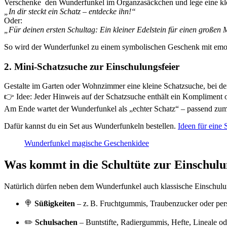
Verschenke den Wunderfunkel im Organzasäckchen und lege eine klein
„In dir steckt ein Schatz – entdecke ihn!“
Oder:
„Für deinen ersten Schultag: Ein kleiner Edelstein für einen großen
So wird der Wunderfunkel zu einem symbolischen Geschenk mit emo
2.
Mini-Schatzsuche zur Einschulungsfeier
Gestalte im Garten oder Wohnzimmer eine kleine Schatzsuche, bei der
👉 Idee: Jeder Hinweis auf der Schatzsuche enthält ein Kompliment o
Am Ende wartet der Wunderfunkel als „echter Schatz“ – passend zum 
Dafür kannst du ein Set aus Wunderfunkeln bestellen.
Ideen für eine
Wunderfunkel magische Geschenkidee
Was kommt in die Schultüte zur Einschul
Natürlich dürfen neben dem Wunderfunkel auch klassische Einschulun
🍭
Süßigkeiten
– z. B. Fruchtgummis, Traubenzucker oder pers
✏️
Schulsachen
– Buntstifte, Radiergummis, Hefte, Lineale od