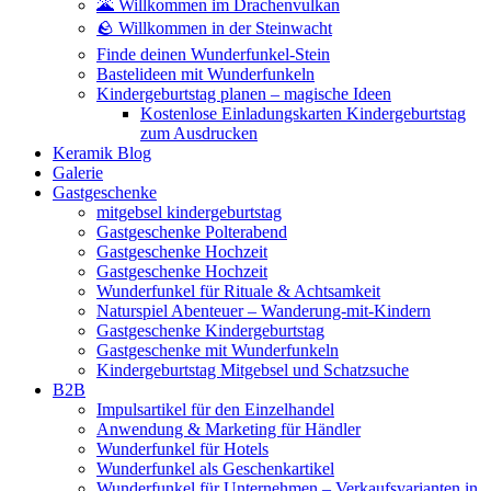
🌋 Willkommen im Drachenvulkan
🪨 Willkommen in der Steinwacht
Finde deinen Wunderfunkel-Stein
Bastelideen mit Wunderfunkeln
Kindergeburtstag planen – magische Ideen
Kostenlose Einladungskarten Kindergeburtstag
zum Ausdrucken
Keramik Blog
Galerie
Gastgeschenke
mitgebsel kindergeburtstag
Gastgeschenke Polterabend
Gastgeschenke Hochzeit
Gastgeschenke Hochzeit
Wunderfunkel für Rituale & Achtsamkeit
Naturspiel Abenteuer – Wanderung-mit-Kindern
Gastgeschenke Kindergeburtstag
Gastgeschenke mit Wunderfunkeln
Kindergeburtstag Mitgebsel und Schatzsuche
B2B
Impulsartikel für den Einzelhandel
Anwendung & Marketing für Händler
Wunderfunkel für Hotels
Wunderfunkel als Geschenkartikel
Wunderfunkel für Unternehmen – Verkaufsvarianten in