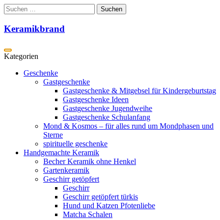
Zum
Suchen
Inhalt
nach:
springen
Keramikbrand
Geschenke
Gastgeschenke
Gastgeschenke & Mitgebsel für Kindergeburtstag
Gastgeschenke Ideen
Gastgeschenke Jugendweihe
Gastgeschenke Schulanfang
Mond & Kosmos – für alles rund um Mondphasen und
Sterne
spirituelle geschenke
Handgemachte Keramik
Becher Keramik ohne Henkel
Gartenkeramik
Geschirr getöpfert
Geschirr
Geschirr getöpfert türkis
Hund und Katzen Pfotenliebe
Matcha Schalen