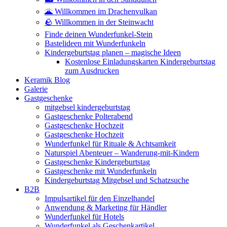
🌋 Willkommen im Drachenvulkan
🪨 Willkommen in der Steinwacht
Finde deinen Wunderfunkel-Stein
Bastelideen mit Wunderfunkeln
Kindergeburtstag planen – magische Ideen
Kostenlose Einladungskarten Kindergeburtstag
zum Ausdrucken
Keramik Blog
Galerie
Gastgeschenke
mitgebsel kindergeburtstag
Gastgeschenke Polterabend
Gastgeschenke Hochzeit
Gastgeschenke Hochzeit
Wunderfunkel für Rituale & Achtsamkeit
Naturspiel Abenteuer – Wanderung-mit-Kindern
Gastgeschenke Kindergeburtstag
Gastgeschenke mit Wunderfunkeln
Kindergeburtstag Mitgebsel und Schatzsuche
B2B
Impulsartikel für den Einzelhandel
Anwendung & Marketing für Händler
Wunderfunkel für Hotels
Wunderfunkel als Geschenkartikel