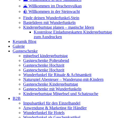
🌋 Willkommen im Drachenvulkan
🪨 Willkommen in der Steinwacht
Finde deinen Wunderfunkel-Stein
Bastelideen mit Wunderfunkeln
Kindergeburtstag planen – magische Ideen
Kostenlose Einladungskarten Kindergeburtstag
zum Ausdrucken
Keramik Blog
Galerie
Gastgeschenke
mitgebsel kindergeburtstag
Gastgeschenke Polterabend
Gastgeschenke Hochzeit
Gastgeschenke Hochzeit
Wunderfunkel für Rituale & Achtsamkeit
Naturspiel Abenteuer – Wanderung-mit-Kindern
Gastgeschenke Kindergeburtstag
Gastgeschenke mit Wunderfunkeln
Kindergeburtstag Mitgebsel und Schatzsuche
B2B
Impulsartikel für den Einzelhandel
Anwendung & Marketing für Händler
Wunderfunkel für Hotels
Wunderfunkel als Geschenkartikel