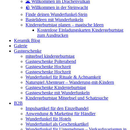
🌋 Willkommen im Drachenvulkan
🪨 Willkommen in der Steinwacht
Finde deinen Wunderfunkel-Stein
Bastelideen mit Wunderfunkeln
Kindergeburtstag planen – magische Ideen
Kostenlose Einladungskarten Kindergeburtstag
zum Ausdrucken
Keramik Blog
Galerie
Gastgeschenke
mitgebsel kindergeburtstag
Gastgeschenke Polterabend
Gastgeschenke Hochzeit
Gastgeschenke Hochzeit
Wunderfunkel für Rituale & Achtsamkeit
Naturspiel Abenteuer – Wanderung-mit-Kindern
Gastgeschenke Kindergeburtstag
Gastgeschenke mit Wunderfunkeln
Kindergeburtstag Mitgebsel und Schatzsuche
B2B
Impulsartikel für den Einzelhandel
Anwendung & Marketing für Händler
Wunderfunkel für Hotels
Wunderfunkel als Geschenkartikel
Wunderfunkel für Unternehmen – Verkaufsvarianten in