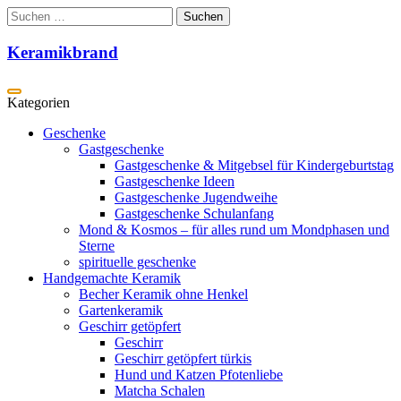
Zum
Suchen
Inhalt
nach:
springen
Keramikbrand
Geschenke
Gastgeschenke
Gastgeschenke & Mitgebsel für Kindergeburtstag
Gastgeschenke Ideen
Gastgeschenke Jugendweihe
Gastgeschenke Schulanfang
Mond & Kosmos – für alles rund um Mondphasen und
Sterne
spirituelle geschenke
Handgemachte Keramik
Becher Keramik ohne Henkel
Gartenkeramik
Geschirr getöpfert
Geschirr
Geschirr getöpfert türkis
Hund und Katzen Pfotenliebe
Matcha Schalen