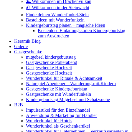
🌋 Willkommen im Drachenvulkan
🪨 Willkommen in der Steinwacht
Finde deinen Wunderfunkel-Stein
Bastelideen mit Wunderfunkeln
Kindergeburtstag planen – magische Ideen
Kostenlose Einladungskarten Kindergeburtstag
zum Ausdrucken
Keramik Blog
Galerie
Gastgeschenke
mitgebsel kindergeburtstag
Gastgeschenke Polterabend
Gastgeschenke Hochzeit
Gastgeschenke Hochzeit
Wunderfunkel für Rituale & Achtsamkeit
Naturspiel Abenteuer – Wanderung-mit-Kindern
Gastgeschenke Kindergeburtstag
Gastgeschenke mit Wunderfunkeln
Kindergeburtstag Mitgebsel und Schatzsuche
B2B
Impulsartikel für den Einzelhandel
Anwendung & Marketing für Händler
Wunderfunkel für Hotels
Wunderfunkel als Geschenkartikel
Wunderfunkel für Unternehmen – Verkaufsvarianten in