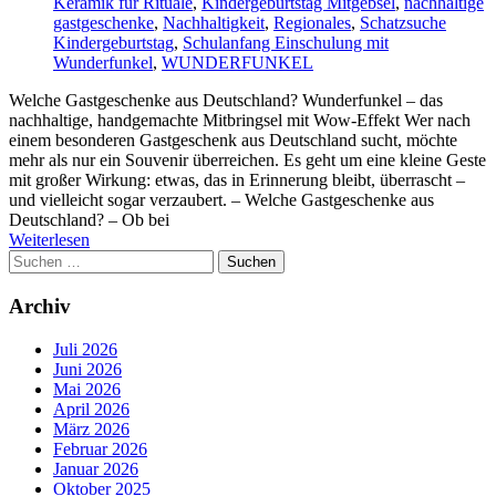
Keramik für Rituale
,
Kindergeburtstag Mitgebsel
,
nachhaltige
gastgeschenke
,
Nachhaltigkeit
,
Regionales
,
Schatzsuche
Kindergeburtstag
,
Schulanfang Einschulung mit
Wunderfunkel
,
WUNDERFUNKEL
Welche Gastgeschenke aus Deutschland? Wunderfunkel – das
nachhaltige, handgemachte Mitbringsel mit Wow-Effekt Wer nach
einem besonderen Gastgeschenk aus Deutschland sucht, möchte
mehr als nur ein Souvenir überreichen. Es geht um eine kleine Geste
mit großer Wirkung: etwas, das in Erinnerung bleibt, überrascht –
und vielleicht sogar verzaubert. – Welche Gastgeschenke aus
Deutschland? – Ob bei
Weiterlesen
Suchen
nach:
Archiv
Juli 2026
Juni 2026
Mai 2026
April 2026
März 2026
Februar 2026
Januar 2026
Oktober 2025