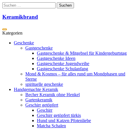
Zum
Suchen
Inhalt
nach:
springen
Keramikbrand
Geschenke
Gastgeschenke
Gastgeschenke & Mitgebsel für Kindergeburtstag
Gastgeschenke Ideen
Gastgeschenke Jugendweihe
Gastgeschenke Schulanfang
Mond & Kosmos – für alles rund um Mondphasen und
Sterne
spirituelle geschenke
Handgemachte Keramik
Becher Keramik ohne Henkel
Gartenkeramik
Geschirr getöpfert
Geschirr
Geschirr getöpfert türkis
Hund und Katzen Pfotenliebe
Matcha Schalen