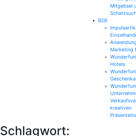
Mitgebsel 
Schatzsuc
B2B
Impulsartik
Einzelhand
Anwendun
Marketing 
Wunderfunk
Hotels
Wunderfunk
Geschenkar
Wunderfunk
Unternehm
Verkaufsvar
kreativen
Präsentati
Schlagwort: