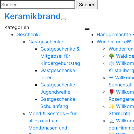
Zum
Suchen
Inhalt
nach:
Keramikbrand
springen
Geschenke
Handgemachte 
Gastgeschenke
Wunderfunkel®
Gastgeschenke &
Wunderfunk
Mitgebsel für
🌳 Wald de
Kindergeburtstag
❄️ Willkom
Gastgeschenke
Kristallber
Ideen
☀️ Willko
Gastgeschenke
Sonnental
Jugendweihe
🌹 Willko
Gastgeschenke
Rosengart
Schulanfang
✨ Willkom
Mond & Kosmos – für
Sternental
alles rund um
🏔️ Willko
Mondphasen und
den Himmel