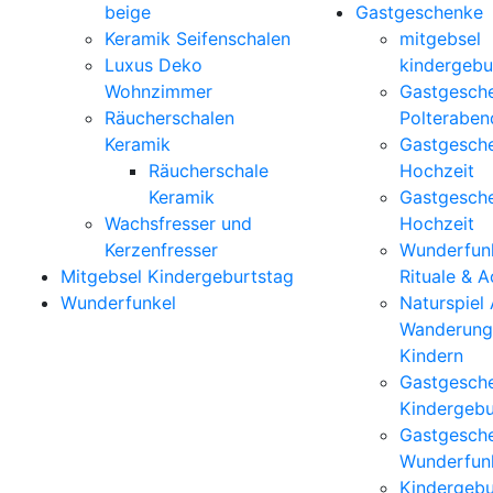
beige
Gastgeschenke
Keramik Seifenschalen
mitgebsel
Luxus Deko
kindergebu
Wohnzimmer
Gastgesch
Räucherschalen
Polteraben
Keramik
Gastgesch
Räucherschale
Hochzeit
Keramik
Gastgesch
Wachsfresser und
Hochzeit
Kerzenfresser
Wunderfunk
Mitgebsel Kindergeburtstag
Rituale & 
Wunderfunkel
Naturspiel
Wanderung
Kindern
Gastgesch
Kindergebu
Gastgesch
Wunderfun
Kindergebu