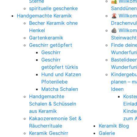
Sterne
🏜️ Willko
spirituelle geschenke
Sanddünen
Handgemachte Keramik
🌋 Willko
Becher Keramik ohne
Drachenvu
Henkel
🪨 Willkom
Gartenkeramik
Steinwacht
Geschirr getöpfert
Finde dein
Geschirr
Wunderfunk
Geschirr
Bastelidee
getöpfert türkis
Wunderfun
Hund und Katzen
Kindergebu
Pfotenliebe
planen – m
Matcha Schalen
Ideen
Handgemachte
Koste
Schalen & Schüsseln
Einla
aus Keramik
Kinde
Kakaozeremonie Set &
zum A
Räucherrituale
Keramik Blog
Keramik Geschirr
Galerie