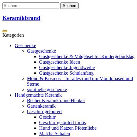
Zum
Suchen
Inhalt
nach:
springen
Keramikbrand
Geschenke
Gastgeschenke
Gastgeschenke & Mitgebsel für Kindergeburtstag
Gastgeschenke Ideen
Gastgeschenke Jugendweihe
Gastgeschenke Schulanfang
Mond & Kosmos – für alles rund um Mondphasen und
Sterne
spirituelle geschenke
Handgemachte Keramik
Becher Keramik ohne Henkel
Gartenkeramik
Geschirr getöpfert
Geschirr
Geschirr getöpfert türkis
Hund und Katzen Pfotenliebe
Matcha Schalen