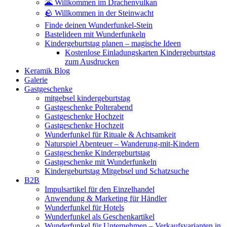
🌋 Willkommen im Drachenvulkan
🪨 Willkommen in der Steinwacht
Finde deinen Wunderfunkel-Stein
Bastelideen mit Wunderfunkeln
Kindergeburtstag planen – magische Ideen
Kostenlose Einladungskarten Kindergeburtstag
zum Ausdrucken
Keramik Blog
Galerie
Gastgeschenke
mitgebsel kindergeburtstag
Gastgeschenke Polterabend
Gastgeschenke Hochzeit
Gastgeschenke Hochzeit
Wunderfunkel für Rituale & Achtsamkeit
Naturspiel Abenteuer – Wanderung-mit-Kindern
Gastgeschenke Kindergeburtstag
Gastgeschenke mit Wunderfunkeln
Kindergeburtstag Mitgebsel und Schatzsuche
B2B
Impulsartikel für den Einzelhandel
Anwendung & Marketing für Händler
Wunderfunkel für Hotels
Wunderfunkel als Geschenkartikel
Wunderfunkel für Unternehmen – Verkaufsvarianten in