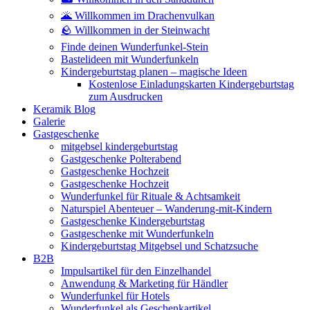
🌋 Willkommen im Drachenvulkan
🪨 Willkommen in der Steinwacht
Finde deinen Wunderfunkel-Stein
Bastelideen mit Wunderfunkeln
Kindergeburtstag planen – magische Ideen
Kostenlose Einladungskarten Kindergeburtstag
zum Ausdrucken
Keramik Blog
Galerie
Gastgeschenke
mitgebsel kindergeburtstag
Gastgeschenke Polterabend
Gastgeschenke Hochzeit
Gastgeschenke Hochzeit
Wunderfunkel für Rituale & Achtsamkeit
Naturspiel Abenteuer – Wanderung-mit-Kindern
Gastgeschenke Kindergeburtstag
Gastgeschenke mit Wunderfunkeln
Kindergeburtstag Mitgebsel und Schatzsuche
B2B
Impulsartikel für den Einzelhandel
Anwendung & Marketing für Händler
Wunderfunkel für Hotels
Wunderfunkel als Geschenkartikel