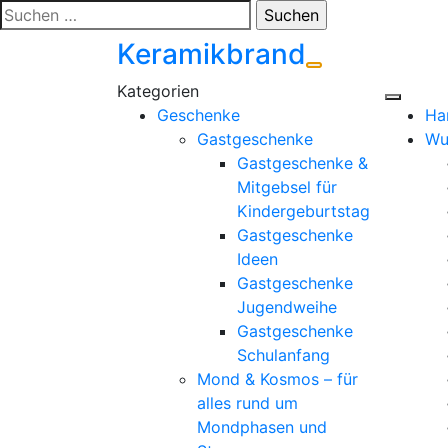
Zum
Suchen
Inhalt
nach:
Keramikbrand
springen
Geschenke
Ha
Gastgeschenke
Wu
Gastgeschenke &
Mitgebsel für
Kindergeburtstag
Gastgeschenke
Ideen
Gastgeschenke
Jugendweihe
Gastgeschenke
Schulanfang
Mond & Kosmos – für
alles rund um
Mondphasen und