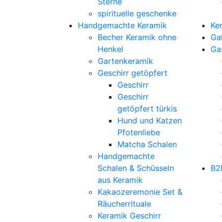
Sterne
spirituelle geschenke
Handgemachte Keramik
Ke
Becher Keramik ohne
Gal
Henkel
Ga
Gartenkeramik
Geschirr getöpfert
Geschirr
Geschirr
getöpfert türkis
Hund und Katzen
Pfotenliebe
Matcha Schalen
Handgemachte
Schalen & Schüsseln
B2
aus Keramik
Kakaozeremonie Set &
Räucherrituale
Keramik Geschirr