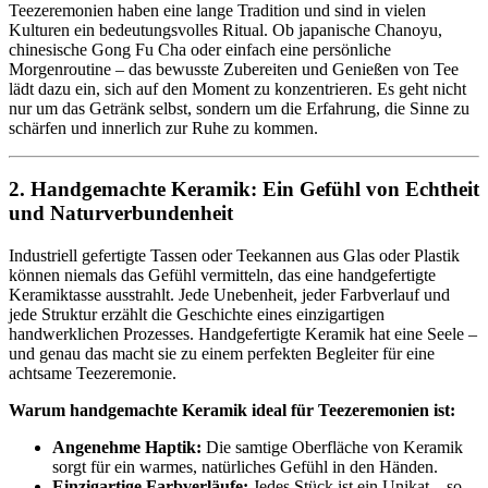
Teezeremonien haben eine lange Tradition und sind in vielen
Kulturen ein bedeutungsvolles Ritual. Ob japanische Chanoyu,
chinesische Gong Fu Cha oder einfach eine persönliche
Morgenroutine – das bewusste Zubereiten und Genießen von Tee
lädt dazu ein, sich auf den Moment zu konzentrieren. Es geht nicht
nur um das Getränk selbst, sondern um die Erfahrung, die Sinne zu
schärfen und innerlich zur Ruhe zu kommen.
2. Handgemachte Keramik: Ein Gefühl von Echtheit
und Naturverbundenheit
Industriell gefertigte Tassen oder Teekannen aus Glas oder Plastik
können niemals das Gefühl vermitteln, das eine handgefertigte
Keramiktasse ausstrahlt. Jede Unebenheit, jeder Farbverlauf und
jede Struktur erzählt die Geschichte eines einzigartigen
handwerklichen Prozesses. Handgefertigte Keramik hat eine Seele –
und genau das macht sie zu einem perfekten Begleiter für eine
achtsame Teezeremonie.
Warum handgemachte Keramik ideal für Teezeremonien ist:
Angenehme Haptik:
Die samtige Oberfläche von Keramik
sorgt für ein warmes, natürliches Gefühl in den Händen.
Einzigartige Farbverläufe:
Jedes Stück ist ein Unikat – so