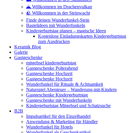
🌋 Willkommen im Drachenvulkan
🪨 Willkommen in der Steinwacht
Finde deinen Wunderfunkel-Stein
Bastelideen mit Wunderfunkeln
Kindergeburtstag planen – magische Ideen
Kostenlose Einladungskarten Kindergeburtstag
zum Ausdrucken
Keramik Blog
Galerie
Gastgeschenke
mitgebsel kindergeburtstag
Gastgeschenke Polterabend
Gastgeschenke Hochzeit
Gastgeschenke Hochzeit
Wunderfunkel für Rituale & Achtsamkeit
Naturspiel Abenteuer – Wanderung-mit-Kindern
Gastgeschenke Kindergeburtstag
Gastgeschenke mit Wunderfunkeln
Kindergeburtstag Mitgebsel und Schatzsuche
B2B
Impulsartikel für den Einzelhandel
Anwendung & Marketing für Händler
Wunderfunkel für Hotels
Wunderfunkel als Geschenkartikel