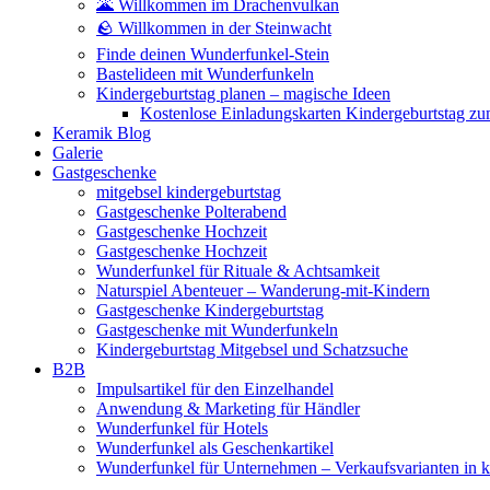
🌋 Willkommen im Drachenvulkan
🪨 Willkommen in der Steinwacht
Finde deinen Wunderfunkel-Stein
Bastelideen mit Wunderfunkeln
Kindergeburtstag planen – magische Ideen
Kostenlose Einladungskarten Kindergeburtstag z
Keramik Blog
Galerie
Gastgeschenke
mitgebsel kindergeburtstag
Gastgeschenke Polterabend
Gastgeschenke Hochzeit
Gastgeschenke Hochzeit
Wunderfunkel für Rituale & Achtsamkeit
Naturspiel Abenteuer – Wanderung-mit-Kindern
Gastgeschenke Kindergeburtstag
Gastgeschenke mit Wunderfunkeln
Kindergeburtstag Mitgebsel und Schatzsuche
B2B
Impulsartikel für den Einzelhandel
Anwendung & Marketing für Händler
Wunderfunkel für Hotels
Wunderfunkel als Geschenkartikel
Wunderfunkel für Unternehmen – Verkaufsvarianten in kr