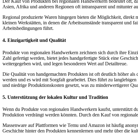
Der Kauf von Produkten bei regionalen Handwerkern bedeutet oft, dass
Asien, Afrika und anderen Regionen oft intransparent und mitunter aus
Regional produzierte Waren hingegen bieten die Möglichkeit, direkt m
kleinen Werkstätten, in denen die Arbeitsumstände transparent und fair
Arbeitsbedingungen führt.
4.
Einzigartigkeit und Qualität
Produkte von regionalen Handwerkern zeichnen sich durch ihre Einzi
Zahl gefertigt werden, bietet jedes handgefertigte Stück eine Geschi
weitergegeben wird, und legen besonderen Wert auf Detailtreue.
Die Qualität von handgemachten Produkten ist oft deutlich höher als
werden und es wird mit Sorgfalt gearbeitet. Dies führt zu langlebig
und niedrige Produktionskosten gesetzt, was zu minderwertigerer Quali
5.
Unterstützung der lokalen Kultur und Tradition
Wenn du Produkte von regionalen Handwerkern kaufst, unterstützt du a
Produktion verdrängt werden könnten. Durch den Kauf von regionalen,
Massenware auf Plattformen wie Temu und Amazon ist häufig anonym 
Geschichte hinter den Produkten kennenlernen und mehr über die kultu