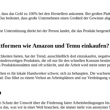
 dass das Geld zu 100% bei den Herstellern ankommt. Bei großen Plat
t. Das bedeutet, dass große Unternehmen einen Großteil der Gewinne a
 Unterstützung direkt bei der Person landet, die das Produkt hergeste
lattformen wie Amazon und Temu einkaufen
en bieten, hat der Trend, ausschließlich dort einzukaufen, negative
nderwertigen Produkten, die oft nur für den schnellen Konsum bestim
roduktionsstätten sind oft schlecht, und die Arbeit wird meist unter 
hen es für lokale Handwerker schwer, sich zu behaupten. Die wachsend
 Das führt zu einem Verlust an Arbeitsplätzen und zur Verdrängung vo
n
m Schutz der Umwelt über die Förderung fairer Arbeitsbedingungen bis 
genau das, was wir in einer Welt brauchen, die immer mehr von anonym