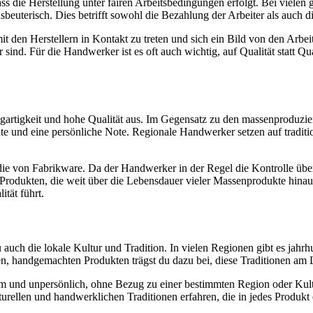
 die Herstellung unter fairen Arbeitsbedingungen erfolgt. Bei vielen 
beuterisch. Dies betrifft sowohl die Bezahlung der Arbeiter als auch di
it den Herstellern in Kontakt zu treten und sich ein Bild von den Arb
 sind. Für die Handwerker ist es oft auch wichtig, auf Qualität statt Qu
gartigkeit und hohe Qualität aus. Im Gegensatz zu den massenproduzi
chte und eine persönliche Note. Regionale Handwerker setzen auf tradi
 die von Fabrikware. Da der Handwerker in der Regel die Kontrolle üb
en Produkten, die weit über die Lebensdauer vieler Massenprodukte hina
tät führt.
uch die lokale Kultur und Tradition. In vielen Regionen gibt es jahrh
 handgemachten Produkten trägst du dazu bei, diese Traditionen am Le
und unpersönlich, ohne Bezug zu einer bestimmten Region oder Kultu
rellen und handwerklichen Traditionen erfahren, die in jedes Produkt 