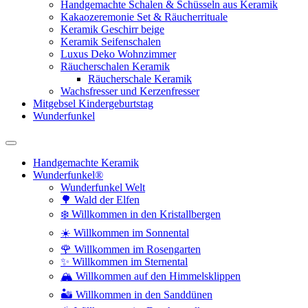
Handgemachte Schalen & Schüsseln aus Keramik
Kakaozeremonie Set & Räucherrituale
Keramik Geschirr beige
Keramik Seifenschalen
Luxus Deko Wohnzimmer
Räucherschalen Keramik
Räucherschale Keramik
Wachsfresser und Kerzenfresser
Mitgebsel Kindergeburtstag
Wunderfunkel
Handgemachte Keramik
Wunderfunkel®
Wunderfunkel Welt
🌳 Wald der Elfen
❄️ Willkommen in den Kristallbergen
☀️ Willkommen im Sonnental
🌹 Willkommen im Rosengarten
✨ Willkommen im Sternental
🏔️ Willkommen auf den Himmelsklippen
🏜️ Willkommen in den Sanddünen