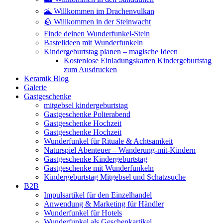
🌋 Willkommen im Drachenvulkan
🪨 Willkommen in der Steinwacht
Finde deinen Wunderfunkel-Stein
Bastelideen mit Wunderfunkeln
Kindergeburtstag planen – magische Ideen
Kostenlose Einladungskarten Kindergeburtstag
zum Ausdrucken
Keramik Blog
Galerie
Gastgeschenke
mitgebsel kindergeburtstag
Gastgeschenke Polterabend
Gastgeschenke Hochzeit
Gastgeschenke Hochzeit
Wunderfunkel für Rituale & Achtsamkeit
Naturspiel Abenteuer – Wanderung-mit-Kindern
Gastgeschenke Kindergeburtstag
Gastgeschenke mit Wunderfunkeln
Kindergeburtstag Mitgebsel und Schatzsuche
B2B
Impulsartikel für den Einzelhandel
Anwendung & Marketing für Händler
Wunderfunkel für Hotels
Wunderfunkel als Geschenkartikel