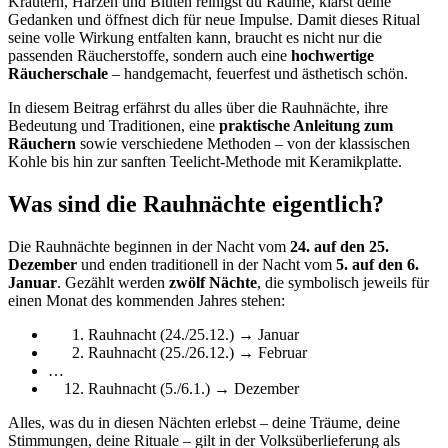
Kräutern, Harzen und Blüten reinigst du Räume, klärst deine
Gedanken und öffnest dich für neue Impulse. Damit dieses Ritual
seine volle Wirkung entfalten kann, braucht es nicht nur die
passenden Räucherstoffe, sondern auch eine
hochwertige
Räucherschale
– handgemacht, feuerfest und ästhetisch schön.
In diesem Beitrag erfährst du alles über die Rauhnächte, ihre
Bedeutung und Traditionen, eine
praktische Anleitung zum
Räuchern
sowie verschiedene Methoden – von der klassischen
Kohle bis hin zur sanften Teelicht-Methode mit Keramikplatte.
Was sind die Rauhnächte eigentlich?
Die Rauhnächte beginnen in der Nacht vom
24. auf den 25.
Dezember
und enden traditionell in der Nacht vom
5. auf den 6.
Januar
. Gezählt werden
zwölf Nächte
, die symbolisch jeweils für
einen Monat des kommenden Jahres stehen:
Rauhnacht (24./25.12.) → Januar
Rauhnacht (25./26.12.) → Februar
…
Rauhnacht (5./6.1.) → Dezember
Alles, was du in diesen Nächten erlebst – deine Träume, deine
Stimmungen, deine Rituale – gilt in der Volksüberlieferung als