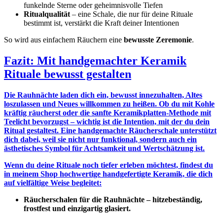
funkelnde Sterne oder geheimnisvolle Tiefen
Ritualqualität
– eine Schale, die nur für deine Rituale
bestimmt ist, verstärkt die Kraft deiner Intentionen
So wird aus einfachem Räuchern eine
bewusste Zeremonie
.
Fazit: Mit handgemachter Keramik
Rituale bewusst gestalten
Die Rauhnächte laden dich ein, bewusst innezuhalten, Altes
loszulassen und Neues willkommen zu heißen. Ob du mit Kohle
kräftig räucherst oder die sanfte Keramikplatten-Methode mit
Teelicht bevorzugst – wichtig ist die Intention, mit der du dein
Ritual gestaltest. Eine handgemachte Räucherschale unterstützt
dich dabei, weil sie nicht nur funktional, sondern auch ein
ästhetisches Symbol für Achtsamkeit und Wertschätzung ist.
Wenn du deine Rituale noch tiefer erleben möchtest, findest du
in meinem Shop hochwertige handgefertigte Keramik, die dich
auf vielfältige Weise begleitet:
Räucherschalen für die Rauhnächte – hitzebeständig,
frostfest und einzigartig glasiert.