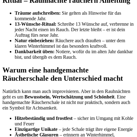
Ritual – Rauhnächte räuchern Anleitung
Träume aufschreiben:
Sie gelten als Hinweise für das
kommende Jahr.
13-Wünsche-Ritual:
Schreibe 13 Wünsche auf, verbrenne in
jeder Nacht einen im Rauch. Der letzte bleibt – er ist dein
Auftrag fürs neue Jahr.
Natur einbeziehen:
Räuchere auch draußen – unter dem
klaren Winterhimmel ist das besonders kraftvoll.
Dankbarkeit üben:
Notiere, wofür du im alten Jahr dankbar
bist, und übergib es dem Rauch.
Warum eine handgemachte
Räucherschale den Unterschied macht
Natürlich kann man auch improvisieren. Aber in den Rauhnächten
geht es um
Bewusstsein, Wertschätzung und Schönheit
. Eine
handgemachte Räucherschale ist nicht nur praktisch, sondern auch
ein Symbol für Achtsamkeit.
Hitzebeständig und frostfest
– sicher im Umgang mit Kohle
und Feuer
Einzigartige Unikate
– jede Schale trägt ihre eigene Energie
Ästhetische Glasuren
– erinnern an Winterhimmel,