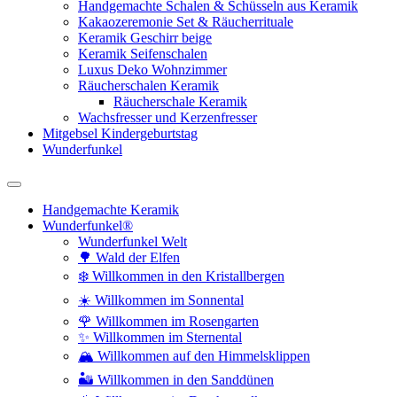
Handgemachte Schalen & Schüsseln aus Keramik
Kakaozeremonie Set & Räucherrituale
Keramik Geschirr beige
Keramik Seifenschalen
Luxus Deko Wohnzimmer
Räucherschalen Keramik
Räucherschale Keramik
Wachsfresser und Kerzenfresser
Mitgebsel Kindergeburtstag
Wunderfunkel
Handgemachte Keramik
Wunderfunkel®
Wunderfunkel Welt
🌳 Wald der Elfen
❄️ Willkommen in den Kristallbergen
☀️ Willkommen im Sonnental
🌹 Willkommen im Rosengarten
✨ Willkommen im Sternental
🏔️ Willkommen auf den Himmelsklippen
🏜️ Willkommen in den Sanddünen