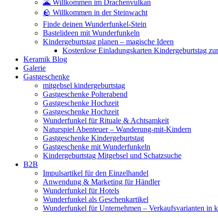
🌋 Willkommen im Drachenvulkan
🪨 Willkommen in der Steinwacht
Finde deinen Wunderfunkel-Stein
Bastelideen mit Wunderfunkeln
Kindergeburtstag planen – magische Ideen
Kostenlose Einladungskarten Kindergeburtstag z
Keramik Blog
Galerie
Gastgeschenke
mitgebsel kindergeburtstag
Gastgeschenke Polterabend
Gastgeschenke Hochzeit
Gastgeschenke Hochzeit
Wunderfunkel für Rituale & Achtsamkeit
Naturspiel Abenteuer – Wanderung-mit-Kindern
Gastgeschenke Kindergeburtstag
Gastgeschenke mit Wunderfunkeln
Kindergeburtstag Mitgebsel und Schatzsuche
B2B
Impulsartikel für den Einzelhandel
Anwendung & Marketing für Händler
Wunderfunkel für Hotels
Wunderfunkel als Geschenkartikel
Wunderfunkel für Unternehmen – Verkaufsvarianten in kr