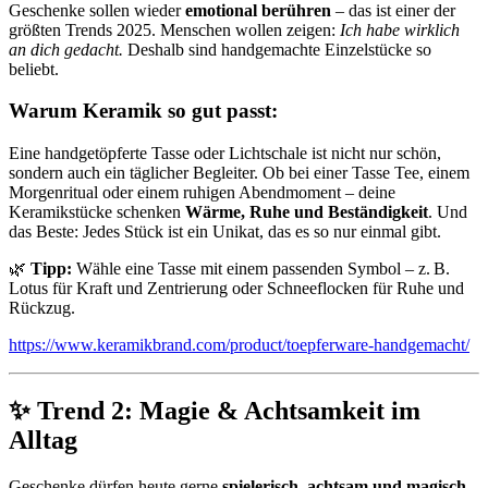
Geschenke sollen wieder
emotional berühren
– das ist einer der
größten Trends 2025. Menschen wollen zeigen:
Ich habe wirklich
an dich gedacht.
Deshalb sind handgemachte Einzelstücke so
beliebt.
Warum Keramik so gut passt:
Eine handgetöpferte Tasse oder Lichtschale ist nicht nur schön,
sondern auch ein täglicher Begleiter. Ob bei einer Tasse Tee, einem
Morgenritual oder einem ruhigen Abendmoment – deine
Keramikstücke schenken
Wärme, Ruhe und Beständigkeit
. Und
das Beste: Jedes Stück ist ein Unikat, das es so nur einmal gibt.
🌿
Tipp:
Wähle eine Tasse mit einem passenden Symbol – z. B.
Lotus für Kraft und Zentrierung oder Schneeflocken für Ruhe und
Rückzug.
https://www.keramikbrand.com/product/toepferware-handgemacht/
✨ Trend 2: Magie & Achtsamkeit im
Alltag
Geschenke dürfen heute gerne
spielerisch, achtsam und magisch