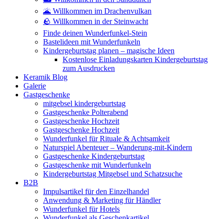
🌋 Willkommen im Drachenvulkan
🪨 Willkommen in der Steinwacht
Finde deinen Wunderfunkel-Stein
Bastelideen mit Wunderfunkeln
Kindergeburtstag planen – magische Ideen
Kostenlose Einladungskarten Kindergeburtstag
zum Ausdrucken
Keramik Blog
Galerie
Gastgeschenke
mitgebsel kindergeburtstag
Gastgeschenke Polterabend
Gastgeschenke Hochzeit
Gastgeschenke Hochzeit
Wunderfunkel für Rituale & Achtsamkeit
Naturspiel Abenteuer – Wanderung-mit-Kindern
Gastgeschenke Kindergeburtstag
Gastgeschenke mit Wunderfunkeln
Kindergeburtstag Mitgebsel und Schatzsuche
B2B
Impulsartikel für den Einzelhandel
Anwendung & Marketing für Händler
Wunderfunkel für Hotels
Wunderfunkel als Geschenkartikel