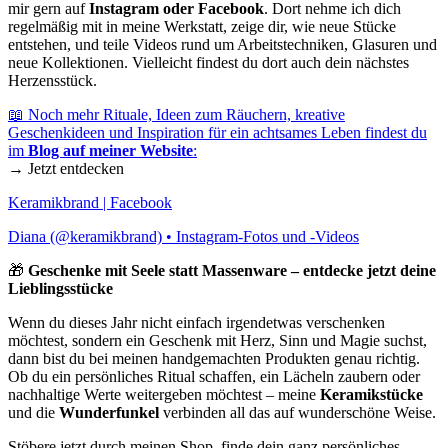
mir gern auf
Instagram oder Facebook
. Dort nehme ich dich
regelmäßig mit in meine Werkstatt, zeige dir, wie neue Stücke
entstehen, und teile Videos rund um Arbeitstechniken, Glasuren und
neue Kollektionen. Vielleicht findest du dort auch dein nächstes
Herzensstück.
📖 Noch mehr Rituale, Ideen zum Räuchern, kreative
Geschenkideen und Inspiration für ein achtsames Leben findest du
im
Blog auf meiner Website
:
→ Jetzt entdecken
Keramikbrand | Facebook
Diana (@keramikbrand) • Instagram-Fotos und -Videos
🎁
Geschenke mit Seele statt Massenware – entdecke jetzt deine
Lieblingsstücke
Wenn du dieses Jahr nicht einfach irgendetwas verschenken
möchtest, sondern ein Geschenk mit Herz, Sinn und Magie suchst,
dann bist du bei meinen handgemachten Produkten genau richtig.
Ob du ein persönliches Ritual schaffen, ein Lächeln zaubern oder
nachhaltige Werte weitergeben möchtest – meine
Keramikstücke
und die
Wunderfunkel
verbinden all das auf wunderschöne Weise.
Stöbere jetzt durch meinen Shop, finde dein ganz persönliches