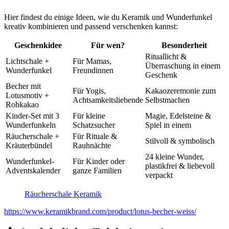
Hier findest du einige Ideen, wie du Keramik und Wunderfunkel
kreativ kombinieren und passend verschenken kannst:
Geschenkidee
Für wen?
Besonderheit
Rituallicht &
Lichtschale +
Für Mamas,
Überraschung in einem
Wunderfunkel
Freundinnen
Geschenk
Becher mit
Für Yogis,
Kakaozeremonie zum
Lotusmotiv +
Achtsamkeitsliebende
Selbstmachen
Rohkakao
Kinder-Set mit 3
Für kleine
Magie, Edelsteine &
Wunderfunkeln
Schatzsucher
Spiel in einem
Räucherschale +
Für Rituale &
Stilvoll & symbolisch
Kräuterbündel
Rauhnächte
24 kleine Wunder,
Wunderfunkel-
Für Kinder oder
plastikfrei & liebevoll
Adventskalender
ganze Familien
verpackt
Räucherschale Keramik
https://www.keramikbrand.com/product/lotus-becher-weiss/