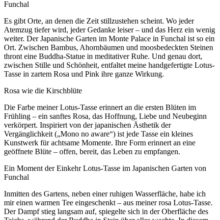
Funchal
Es gibt Orte, an denen die Zeit stillzustehen scheint. Wo jeder
Atemzug tiefer wird, jeder Gedanke leiser – und das Herz ein wenig
weiter. Der Japanische Garten im Monte Palace in Funchal ist so ein
Ort. Zwischen Bambus, Ahornbäumen und moosbedeckten Steinen
thront eine Buddha-Statue in meditativer Ruhe. Und genau dort,
zwischen Stille und Schönheit, entfaltet meine handgefertigte Lotus-
Tasse in zartem Rosa und Pink ihre ganze Wirkung.
Rosa wie die Kirschblüte
Die Farbe meiner Lotus-Tasse erinnert an die ersten Blüten im
Frühling – ein sanftes Rosa, das Hoffnung, Liebe und Neubeginn
verkörpert. Inspiriert von der japanischen Ästhetik der
Vergänglichkeit („Mono no aware“) ist jede Tasse ein kleines
Kunstwerk für achtsame Momente. Ihre Form erinnert an eine
geöffnete Blüte – offen, bereit, das Leben zu empfangen.
Ein Moment der Einkehr Lotus-Tasse im Japanischen Garten von
Funchal
Inmitten des Gartens, neben einer ruhigen Wasserfläche, habe ich
mir einen warmen Tee eingeschenkt – aus meiner rosa Lotus-Tasse.
Der Dampf stieg langsam auf, spiegelte sich in der Oberfläche des