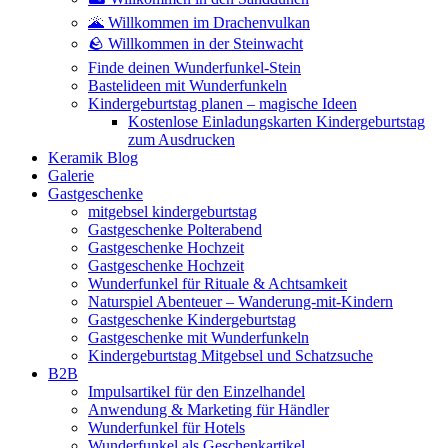
🌋 Willkommen im Drachenvulkan
🪨 Willkommen in der Steinwacht
Finde deinen Wunderfunkel-Stein
Bastelideen mit Wunderfunkeln
Kindergeburtstag planen – magische Ideen
Kostenlose Einladungskarten Kindergeburtstag
zum Ausdrucken
Keramik Blog
Galerie
Gastgeschenke
mitgebsel kindergeburtstag
Gastgeschenke Polterabend
Gastgeschenke Hochzeit
Gastgeschenke Hochzeit
Wunderfunkel für Rituale & Achtsamkeit
Naturspiel Abenteuer – Wanderung-mit-Kindern
Gastgeschenke Kindergeburtstag
Gastgeschenke mit Wunderfunkeln
Kindergeburtstag Mitgebsel und Schatzsuche
B2B
Impulsartikel für den Einzelhandel
Anwendung & Marketing für Händler
Wunderfunkel für Hotels
Wunderfunkel als Geschenkartikel