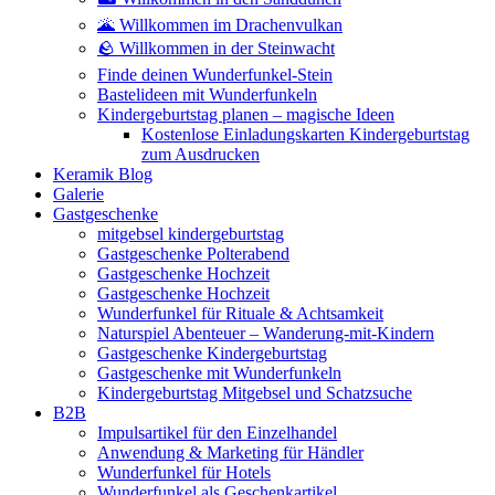
🌋 Willkommen im Drachenvulkan
🪨 Willkommen in der Steinwacht
Finde deinen Wunderfunkel-Stein
Bastelideen mit Wunderfunkeln
Kindergeburtstag planen – magische Ideen
Kostenlose Einladungskarten Kindergeburtstag
zum Ausdrucken
Keramik Blog
Galerie
Gastgeschenke
mitgebsel kindergeburtstag
Gastgeschenke Polterabend
Gastgeschenke Hochzeit
Gastgeschenke Hochzeit
Wunderfunkel für Rituale & Achtsamkeit
Naturspiel Abenteuer – Wanderung-mit-Kindern
Gastgeschenke Kindergeburtstag
Gastgeschenke mit Wunderfunkeln
Kindergeburtstag Mitgebsel und Schatzsuche
B2B
Impulsartikel für den Einzelhandel
Anwendung & Marketing für Händler
Wunderfunkel für Hotels
Wunderfunkel als Geschenkartikel