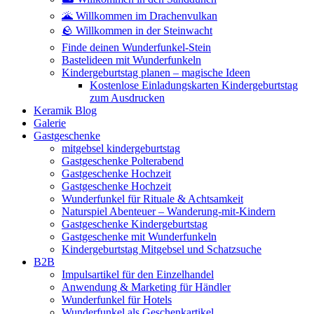
🌋 Willkommen im Drachenvulkan
🪨 Willkommen in der Steinwacht
Finde deinen Wunderfunkel-Stein
Bastelideen mit Wunderfunkeln
Kindergeburtstag planen – magische Ideen
Kostenlose Einladungskarten Kindergeburtstag
zum Ausdrucken
Keramik Blog
Galerie
Gastgeschenke
mitgebsel kindergeburtstag
Gastgeschenke Polterabend
Gastgeschenke Hochzeit
Gastgeschenke Hochzeit
Wunderfunkel für Rituale & Achtsamkeit
Naturspiel Abenteuer – Wanderung-mit-Kindern
Gastgeschenke Kindergeburtstag
Gastgeschenke mit Wunderfunkeln
Kindergeburtstag Mitgebsel und Schatzsuche
B2B
Impulsartikel für den Einzelhandel
Anwendung & Marketing für Händler
Wunderfunkel für Hotels
Wunderfunkel als Geschenkartikel