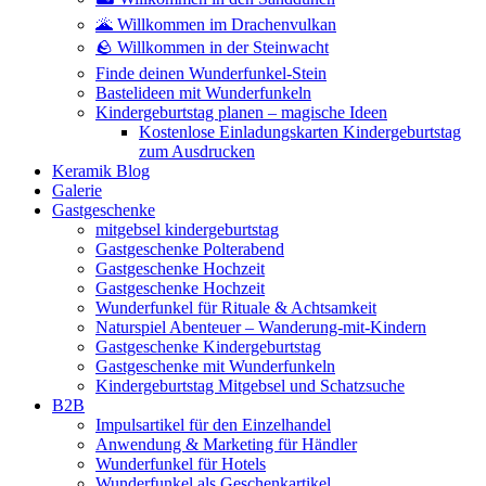
🌋 Willkommen im Drachenvulkan
🪨 Willkommen in der Steinwacht
Finde deinen Wunderfunkel-Stein
Bastelideen mit Wunderfunkeln
Kindergeburtstag planen – magische Ideen
Kostenlose Einladungskarten Kindergeburtstag
zum Ausdrucken
Keramik Blog
Galerie
Gastgeschenke
mitgebsel kindergeburtstag
Gastgeschenke Polterabend
Gastgeschenke Hochzeit
Gastgeschenke Hochzeit
Wunderfunkel für Rituale & Achtsamkeit
Naturspiel Abenteuer – Wanderung-mit-Kindern
Gastgeschenke Kindergeburtstag
Gastgeschenke mit Wunderfunkeln
Kindergeburtstag Mitgebsel und Schatzsuche
B2B
Impulsartikel für den Einzelhandel
Anwendung & Marketing für Händler
Wunderfunkel für Hotels
Wunderfunkel als Geschenkartikel