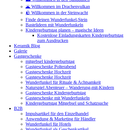
🌋 Willkommen im Drachenvulkan
🪨 Willkommen in der Steinwacht
Finde deinen Wunderfunkel-Stein
Bastelideen mit Wunderfunkeln
Kindergeburtstag planen – magische Ideen
Kostenlose Einladungskarten Kindergeburtstag
zum Ausdrucken
Keramik Blog
Galerie
Gastgeschenke
mitgebsel kindergeburtstag
Gastgeschenke Polterabend
Gastgeschenke Hochzeit
Gastgeschenke Hochzeit
Wunderfunkel für Rituale & Achtsamkeit
Naturspiel Abenteuer – Wanderung-mit-Kindern
Gastgeschenke Kindergeburtstag
Gastgeschenke mit Wunderfunkeln
Kindergeburtstag Mitgebsel und Schatzsuche
B2B
Impulsartikel für den Einzelhandel
Anwendung & Marketing für Händler
Wunderfunkel für Hotels
Wunderfunkel als Geschenkartikel