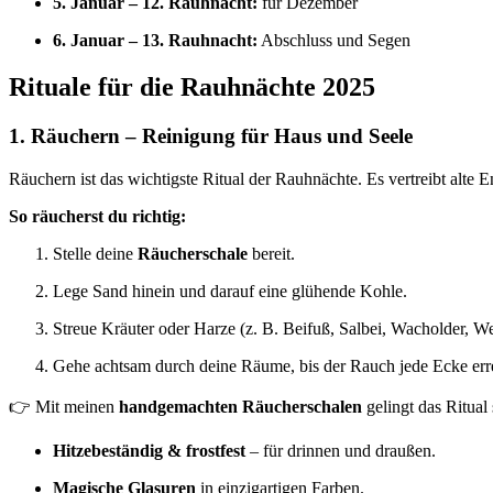
5. Januar – 12. Rauhnacht:
für Dezember
6. Januar – 13. Rauhnacht:
Abschluss und Segen
Rituale für die Rauhnächte 2025
1. Räuchern – Reinigung für Haus und Seele
Räuchern ist das wichtigste Ritual der Rauhnächte. Es vertreibt alte 
So räucherst du richtig:
Stelle deine
Räucherschale
bereit.
Lege Sand hinein und darauf eine glühende Kohle.
Streue Kräuter oder Harze (z. B. Beifuß, Salbei, Wacholder, W
Gehe achtsam durch deine Räume, bis der Rauch jede Ecke erre
👉 Mit meinen
handgemachten Räucherschalen
gelingt das Ritual 
Hitzebeständig & frostfest
– für drinnen und draußen.
Magische Glasuren
in einzigartigen Farben.