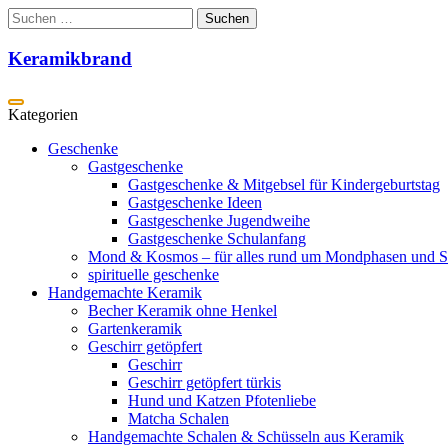
Zum
Suchen
Inhalt
nach:
springen
Keramikbrand
Geschenke
Gastgeschenke
Gastgeschenke & Mitgebsel für Kindergeburtstag
Gastgeschenke Ideen
Gastgeschenke Jugendweihe
Gastgeschenke Schulanfang
Mond & Kosmos – für alles rund um Mondphasen und S
spirituelle geschenke
Handgemachte Keramik
Becher Keramik ohne Henkel
Gartenkeramik
Geschirr getöpfert
Geschirr
Geschirr getöpfert türkis
Hund und Katzen Pfotenliebe
Matcha Schalen
Handgemachte Schalen & Schüsseln aus Keramik