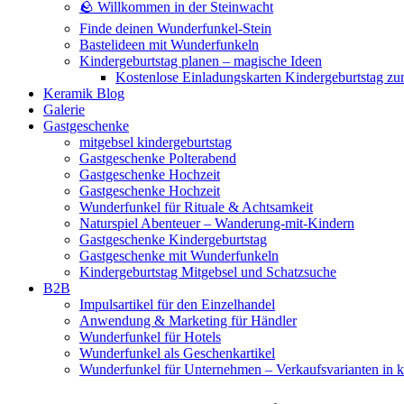
🪨 Willkommen in der Steinwacht
Finde deinen Wunderfunkel-Stein
Bastelideen mit Wunderfunkeln
Kindergeburtstag planen – magische Ideen
Kostenlose Einladungskarten Kindergeburtstag z
Keramik Blog
Galerie
Gastgeschenke
mitgebsel kindergeburtstag
Gastgeschenke Polterabend
Gastgeschenke Hochzeit
Gastgeschenke Hochzeit
Wunderfunkel für Rituale & Achtsamkeit
Naturspiel Abenteuer – Wanderung-mit-Kindern
Gastgeschenke Kindergeburtstag
Gastgeschenke mit Wunderfunkeln
Kindergeburtstag Mitgebsel und Schatzsuche
B2B
Impulsartikel für den Einzelhandel
Anwendung & Marketing für Händler
Wunderfunkel für Hotels
Wunderfunkel als Geschenkartikel
Wunderfunkel für Unternehmen – Verkaufsvarianten in kr