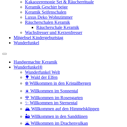
Kakaozeremonie Set & Räucherrituale
Keramik Geschirr beige
Keramik Seifenschalen
Luxus Deko Wohnzimmer
Räucherschalen Keramik
Räucherschale Keramik
Wachsfresser und Kerzenfresser
Mitgebsel Kindergeburtstag
Wunderfunkel
Handgemachte Keramik
Wunderfunkel®
Wunderfunkel Welt
🌳 Wald der Elfen
❄️ Willkommen in den Kristallbergen
☀️ Willkommen im Sonnental
🌹 Willkommen im Rosengarten
✨ Willkommen im Sternental
🏔️ Willkommen auf den Himmelsklippen
🏜️ Willkommen in den Sanddünen
🌋 Willkommen im Drachenvulkan