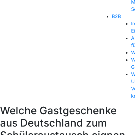
M
S
B2B
I
E
A
f
W
W
G
W
U
V
k
Welche Gastgeschenke
aus Deutschland zum