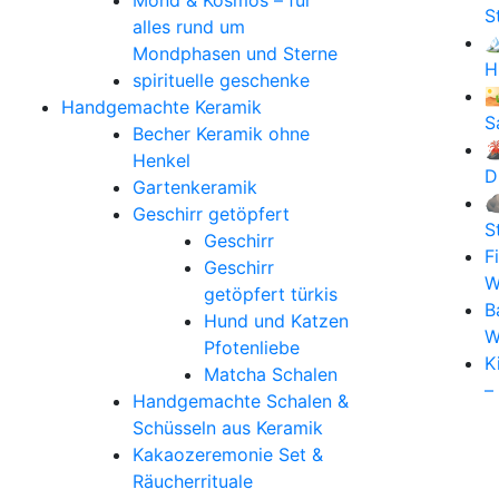
Mond & Kosmos – für
S
alles rund um

Mondphasen und Sterne
H
spirituelle geschenke

Handgemachte Keramik
S
Becher Keramik ohne

Henkel
D
Gartenkeramik

Geschirr getöpfert
S
Geschirr
F
Geschirr
W
getöpfert türkis
B
Hund und Katzen
W
Pfotenliebe
K
Matcha Schalen
–
Handgemachte Schalen &
Schüsseln aus Keramik
Kakaozeremonie Set &
Räucherrituale