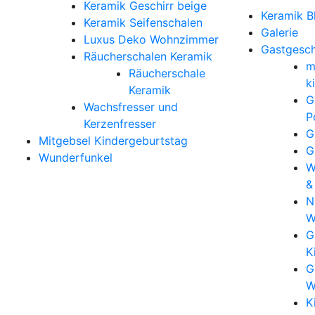
Keramik Geschirr beige
Keramik B
Keramik Seifenschalen
Galerie
Luxus Deko Wohnzimmer
Gastgesc
Räucherschalen Keramik
m
Räucherschale
k
Keramik
G
Wachsfresser und
P
Kerzenfresser
G
Mitgebsel Kindergeburtstag
G
Wunderfunkel
W
&
N
W
G
K
G
W
K