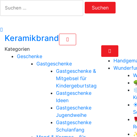
Zum
Suchen
Inhalt
nach:
springen
Keramikbrand
Geschenke
Handgema
Gastgeschenke
Wunderfu
Gastgeschenke &
W
Mitgebsel für

Kindergeburtstag
❄
Gastgeschenke
K
Ideen
☀
Gastgeschenke
S
Jugendweihe

Gastgeschenke
R
Schulanfang
✨