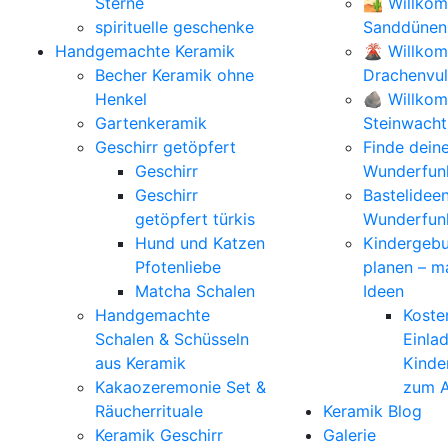
Sterne
🏜️ Willko
spirituelle geschenke
Sanddünen
Handgemachte Keramik
🌋 Willko
Becher Keramik ohne
Drachenvu
Henkel
🪨 Willkom
Gartenkeramik
Steinwacht
Geschirr getöpfert
Finde dein
Geschirr
Wunderfunk
Geschirr
Bastelidee
getöpfert türkis
Wunderfun
Hund und Katzen
Kindergebu
Pfotenliebe
planen – m
Matcha Schalen
Ideen
Handgemachte
Koste
Schalen & Schüsseln
Einla
aus Keramik
Kinde
Kakaozeremonie Set &
zum A
Räucherrituale
Keramik Blog
Keramik Geschirr
Galerie