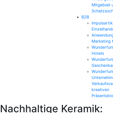
Mitgebsel 
Schatzsuc
B2B
Impulsartik
Einzelhand
Anwendun
Marketing 
Wunderfunk
Hotels
Wunderfunk
Geschenkar
Wunderfunk
Unternehm
Verkaufsvar
kreativen
Präsentati
Nachhaltige Keramik: