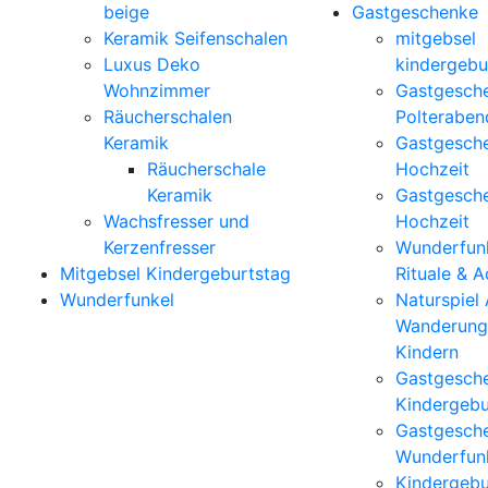
beige
Gastgeschenke
Keramik Seifenschalen
mitgebsel
Luxus Deko
kindergebu
Wohnzimmer
Gastgesch
Räucherschalen
Polteraben
Keramik
Gastgesch
Räucherschale
Hochzeit
Keramik
Gastgesch
Wachsfresser und
Hochzeit
Kerzenfresser
Wunderfunk
Mitgebsel Kindergeburtstag
Rituale & 
Wunderfunkel
Naturspiel
Wanderung
Kindern
Gastgesch
Kindergebu
Gastgesch
Wunderfun
Kindergebu