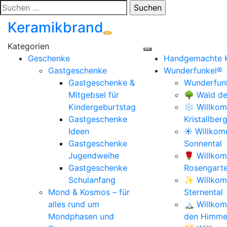
Zum
Suchen
Inhalt
nach:
Keramikbrand
springen
Geschenke
Handgemachte 
Gastgeschenke
Wunderfunkel®
Gastgeschenke &
Wunderfunk
Mitgebsel für
🌳 Wald de
Kindergeburtstag
❄️ Willkom
Gastgeschenke
Kristallber
Ideen
☀️ Willko
Gastgeschenke
Sonnental
Jugendweihe
🌹 Willko
Gastgeschenke
Rosengart
Schulanfang
✨ Willkom
Mond & Kosmos – für
Sternental
alles rund um
🏔️ Willko
Mondphasen und
den Himmel