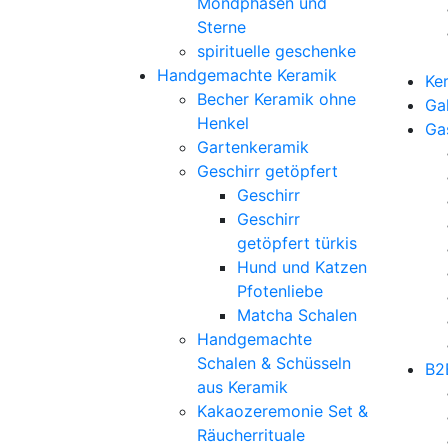
Mondphasen und
Sterne
spirituelle geschenke
Handgemachte Keramik
Ke
Becher Keramik ohne
Gal
Henkel
Ga
Gartenkeramik
Geschirr getöpfert
Geschirr
Geschirr
getöpfert türkis
Hund und Katzen
Pfotenliebe
Matcha Schalen
Handgemachte
Schalen & Schüsseln
B2
aus Keramik
Kakaozeremonie Set &
Räucherrituale