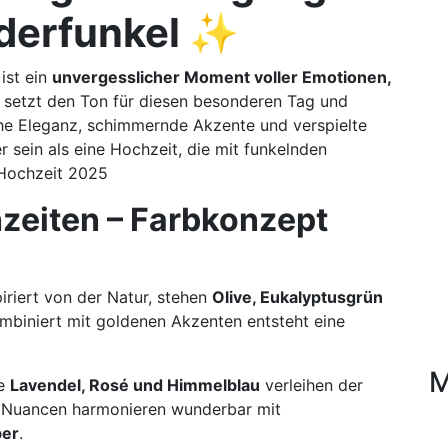
derfunkel ✨
 ist ein
unvergesslicher Moment voller Emotionen,
t setzt den Ton für diesen besonderen Tag und
he Eleganz, schimmernde Akzente und verspielte
 sein als eine Hochzeit, die mit funkelnden
Hochzeit 2025
zeiten – Farbkonzept
iriert von der Natur, stehen
Olive, Eukalyptusgrün
ombiniert mit goldenen Akzenten entsteht eine
M
ie
Lavendel, Rosé und Himmelblau
verleihen der
se Nuancen harmonieren wunderbar mit
ber
.