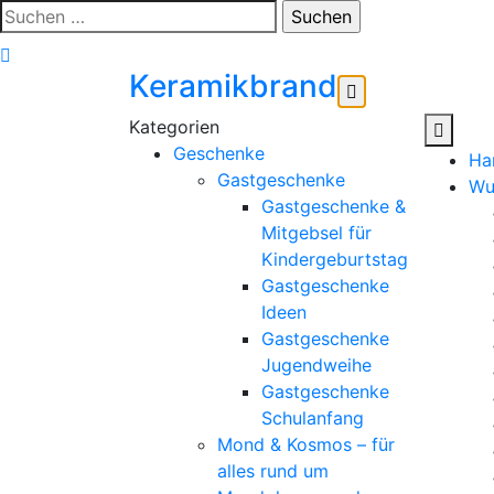
Zum
Suchen
Inhalt
nach:
springen
Keramikbrand
Geschenke
Ha
Gastgeschenke
Wu
Gastgeschenke &
Mitgebsel für
Kindergeburtstag
Gastgeschenke
Ideen
Gastgeschenke
Jugendweihe
Gastgeschenke
Schulanfang
Mond & Kosmos – für
alles rund um