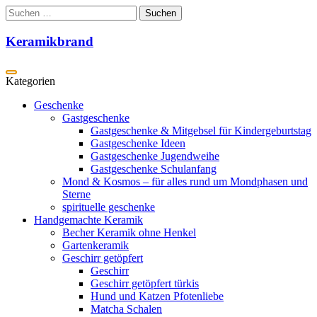
Zum
Suchen
Inhalt
nach:
springen
Keramikbrand
Geschenke
Gastgeschenke
Gastgeschenke & Mitgebsel für Kindergeburtstag
Gastgeschenke Ideen
Gastgeschenke Jugendweihe
Gastgeschenke Schulanfang
Mond & Kosmos – für alles rund um Mondphasen und
Sterne
spirituelle geschenke
Handgemachte Keramik
Becher Keramik ohne Henkel
Gartenkeramik
Geschirr getöpfert
Geschirr
Geschirr getöpfert türkis
Hund und Katzen Pfotenliebe
Matcha Schalen