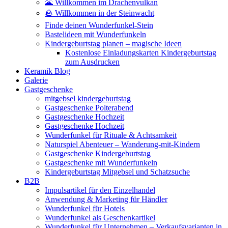
🌋 Willkommen im Drachenvulkan
🪨 Willkommen in der Steinwacht
Finde deinen Wunderfunkel-Stein
Bastelideen mit Wunderfunkeln
Kindergeburtstag planen – magische Ideen
Kostenlose Einladungskarten Kindergeburtstag
zum Ausdrucken
Keramik Blog
Galerie
Gastgeschenke
mitgebsel kindergeburtstag
Gastgeschenke Polterabend
Gastgeschenke Hochzeit
Gastgeschenke Hochzeit
Wunderfunkel für Rituale & Achtsamkeit
Naturspiel Abenteuer – Wanderung-mit-Kindern
Gastgeschenke Kindergeburtstag
Gastgeschenke mit Wunderfunkeln
Kindergeburtstag Mitgebsel und Schatzsuche
B2B
Impulsartikel für den Einzelhandel
Anwendung & Marketing für Händler
Wunderfunkel für Hotels
Wunderfunkel als Geschenkartikel
Wunderfunkel für Unternehmen – Verkaufsvarianten in