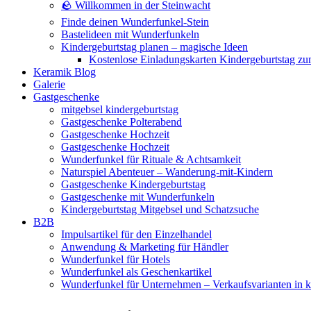
🪨 Willkommen in der Steinwacht
Finde deinen Wunderfunkel-Stein
Bastelideen mit Wunderfunkeln
Kindergeburtstag planen – magische Ideen
Kostenlose Einladungskarten Kindergeburtstag z
Keramik Blog
Galerie
Gastgeschenke
mitgebsel kindergeburtstag
Gastgeschenke Polterabend
Gastgeschenke Hochzeit
Gastgeschenke Hochzeit
Wunderfunkel für Rituale & Achtsamkeit
Naturspiel Abenteuer – Wanderung-mit-Kindern
Gastgeschenke Kindergeburtstag
Gastgeschenke mit Wunderfunkeln
Kindergeburtstag Mitgebsel und Schatzsuche
B2B
Impulsartikel für den Einzelhandel
Anwendung & Marketing für Händler
Wunderfunkel für Hotels
Wunderfunkel als Geschenkartikel
Wunderfunkel für Unternehmen – Verkaufsvarianten in kr