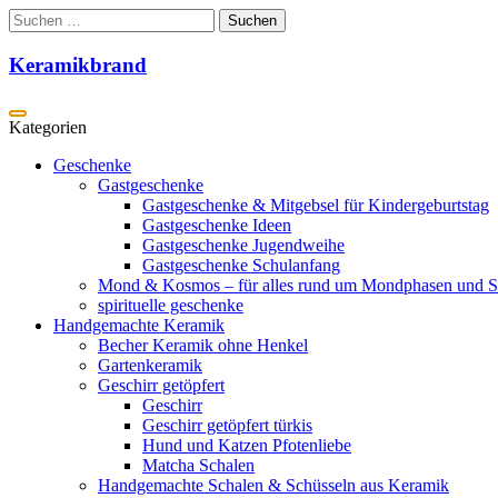
Zum
Suchen
Inhalt
nach:
springen
Keramikbrand
Geschenke
Gastgeschenke
Gastgeschenke & Mitgebsel für Kindergeburtstag
Gastgeschenke Ideen
Gastgeschenke Jugendweihe
Gastgeschenke Schulanfang
Mond & Kosmos – für alles rund um Mondphasen und S
spirituelle geschenke
Handgemachte Keramik
Becher Keramik ohne Henkel
Gartenkeramik
Geschirr getöpfert
Geschirr
Geschirr getöpfert türkis
Hund und Katzen Pfotenliebe
Matcha Schalen
Handgemachte Schalen & Schüsseln aus Keramik