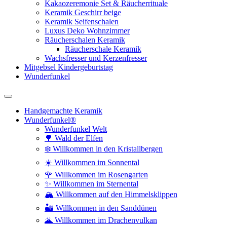
Kakaozeremonie Set & Räucherrituale
Keramik Geschirr beige
Keramik Seifenschalen
Luxus Deko Wohnzimmer
Räucherschalen Keramik
Räucherschale Keramik
Wachsfresser und Kerzenfresser
Mitgebsel Kindergeburtstag
Wunderfunkel
Handgemachte Keramik
Wunderfunkel®
Wunderfunkel Welt
🌳 Wald der Elfen
❄️ Willkommen in den Kristallbergen
☀️ Willkommen im Sonnental
🌹 Willkommen im Rosengarten
✨ Willkommen im Sternental
🏔️ Willkommen auf den Himmelsklippen
🏜️ Willkommen in den Sanddünen
🌋 Willkommen im Drachenvulkan