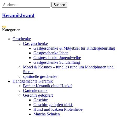
Zum
Suchen
Inhalt
nach:
springen
Keramikbrand
Geschenke
Gastgeschenke
Gastgeschenke & Mitgebsel für Kindergeburtstag
Gastgeschenke Ideen
Gastgeschenke Jugendweihe
Gastgeschenke Schulanfang
Mond & Kosmos – für alles rund um Mondphasen und
Sterne
spirituelle geschenke
Handgemachte Keramik
Becher Keramik ohne Henkel
Gartenkeramik
Geschirr getöpfert
Geschirr
Geschirr getöpfert türkis
Hund und Katzen Pfotenliebe
Matcha Schalen