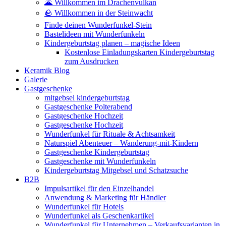
🌋 Willkommen im Drachenvulkan
🪨 Willkommen in der Steinwacht
Finde deinen Wunderfunkel-Stein
Bastelideen mit Wunderfunkeln
Kindergeburtstag planen – magische Ideen
Kostenlose Einladungskarten Kindergeburtstag
zum Ausdrucken
Keramik Blog
Galerie
Gastgeschenke
mitgebsel kindergeburtstag
Gastgeschenke Polterabend
Gastgeschenke Hochzeit
Gastgeschenke Hochzeit
Wunderfunkel für Rituale & Achtsamkeit
Naturspiel Abenteuer – Wanderung-mit-Kindern
Gastgeschenke Kindergeburtstag
Gastgeschenke mit Wunderfunkeln
Kindergeburtstag Mitgebsel und Schatzsuche
B2B
Impulsartikel für den Einzelhandel
Anwendung & Marketing für Händler
Wunderfunkel für Hotels
Wunderfunkel als Geschenkartikel
Wunderfunkel für Unternehmen – Verkaufsvarianten in