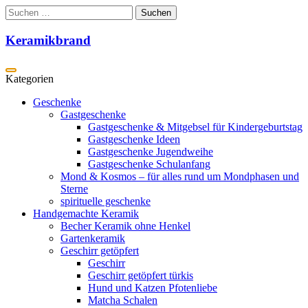
Zum
Suchen
Inhalt
nach:
springen
Keramikbrand
Geschenke
Gastgeschenke
Gastgeschenke & Mitgebsel für Kindergeburtstag
Gastgeschenke Ideen
Gastgeschenke Jugendweihe
Gastgeschenke Schulanfang
Mond & Kosmos – für alles rund um Mondphasen und
Sterne
spirituelle geschenke
Handgemachte Keramik
Becher Keramik ohne Henkel
Gartenkeramik
Geschirr getöpfert
Geschirr
Geschirr getöpfert türkis
Hund und Katzen Pfotenliebe
Matcha Schalen