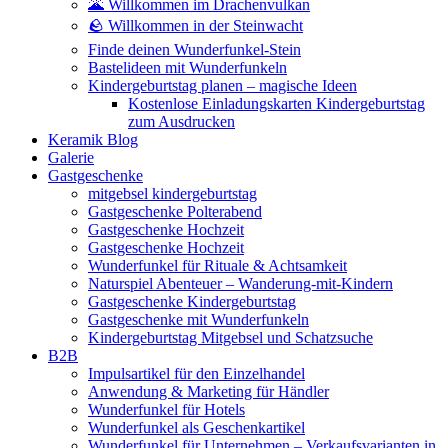
🌋 Willkommen im Drachenvulkan
🪨 Willkommen in der Steinwacht
Finde deinen Wunderfunkel-Stein
Bastelideen mit Wunderfunkeln
Kindergeburtstag planen – magische Ideen
Kostenlose Einladungskarten Kindergeburtstag
zum Ausdrucken
Keramik Blog
Galerie
Gastgeschenke
mitgebsel kindergeburtstag
Gastgeschenke Polterabend
Gastgeschenke Hochzeit
Gastgeschenke Hochzeit
Wunderfunkel für Rituale & Achtsamkeit
Naturspiel Abenteuer – Wanderung-mit-Kindern
Gastgeschenke Kindergeburtstag
Gastgeschenke mit Wunderfunkeln
Kindergeburtstag Mitgebsel und Schatzsuche
B2B
Impulsartikel für den Einzelhandel
Anwendung & Marketing für Händler
Wunderfunkel für Hotels
Wunderfunkel als Geschenkartikel
Wunderfunkel für Unternehmen – Verkaufsvarianten in