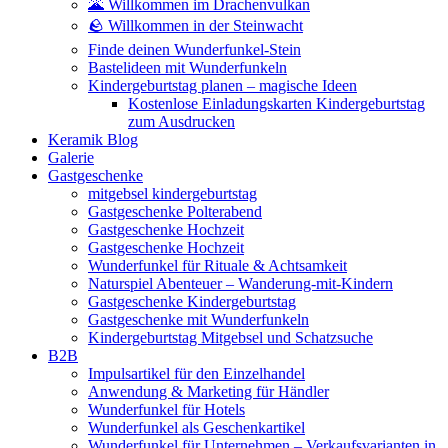
🌋 Willkommen im Drachenvulkan
🪨 Willkommen in der Steinwacht
Finde deinen Wunderfunkel-Stein
Bastelideen mit Wunderfunkeln
Kindergeburtstag planen – magische Ideen
Kostenlose Einladungskarten Kindergeburtstag
zum Ausdrucken
Keramik Blog
Galerie
Gastgeschenke
mitgebsel kindergeburtstag
Gastgeschenke Polterabend
Gastgeschenke Hochzeit
Gastgeschenke Hochzeit
Wunderfunkel für Rituale & Achtsamkeit
Naturspiel Abenteuer – Wanderung-mit-Kindern
Gastgeschenke Kindergeburtstag
Gastgeschenke mit Wunderfunkeln
Kindergeburtstag Mitgebsel und Schatzsuche
B2B
Impulsartikel für den Einzelhandel
Anwendung & Marketing für Händler
Wunderfunkel für Hotels
Wunderfunkel als Geschenkartikel
Wunderfunkel für Unternehmen – Verkaufsvarianten in