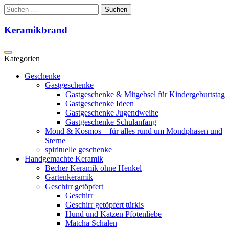
Zum
Suchen
Inhalt
nach:
springen
Keramikbrand
Geschenke
Gastgeschenke
Gastgeschenke & Mitgebsel für Kindergeburtstag
Gastgeschenke Ideen
Gastgeschenke Jugendweihe
Gastgeschenke Schulanfang
Mond & Kosmos – für alles rund um Mondphasen und
Sterne
spirituelle geschenke
Handgemachte Keramik
Becher Keramik ohne Henkel
Gartenkeramik
Geschirr getöpfert
Geschirr
Geschirr getöpfert türkis
Hund und Katzen Pfotenliebe
Matcha Schalen